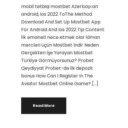
mobil tətbiqi mostbet Azerbayсan
android, ios 2022 ToThe Method
Download And Set Up Mostbet App
For Android And Ios 2022 Tip Content
İlk əmanəti necə etmək olar İdman
mərcləri üçün Mostbet Indir Neden
Gerçekten İşe Yarayan Mostbet
Türkiye Görmüyorsunuz? Probet
Qeydiyyat Probet-də ilk depozit
bonus How Can I Register In The
Aviator Mostbet Online Game? […]
Read More