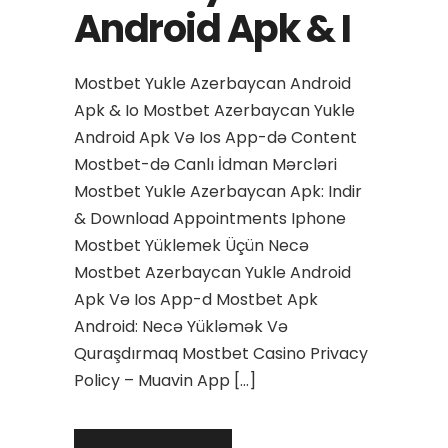
Android Apk & I
Mostbet Yukle Azerbaycan Android
Apk & Io Mostbet Azerbaycan Yukle
Android Apk Və Ios App-də Content
Mostbet-də Canlı İdman Mərcləri
Mostbet Yukle Azerbaycan Apk: Indir
& Download Appointments Iphone
Mostbet Yüklemek Üçün Necə
Mostbet Azerbaycan Yukle Android
Apk Və Ios App-d Mostbet Apk
Android: Necə Yükləmək Və
Quraşdırmaq Mostbet Casino Privacy
Policy – Muavin App […]