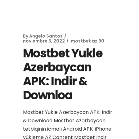
By
Angelo Santos
noviembre 5, 2022
mostbet az 90
Mostbet Yukle
Azerbaycan
APK: Indir &
Downloa
Mostbet Yukle Azerbaycan APK: Indir
& Download Mostbet Azərbaycan
tətbiqinin icmalı Android APK, iPhone
yükləmə AZ Content Mostbet Indir