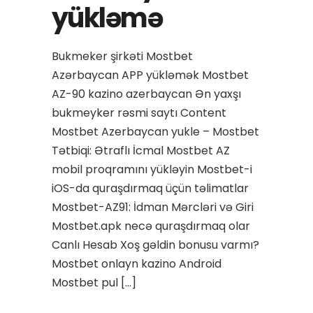
yükləmə
Bukmeker şirkəti Mostbet
Azərbaycan APP yükləmək Mostbet
AZ-90 kazino azerbaycan Ən yaxşı
bukmeyker rəsmi saytı Content
Mostbet Azerbaycan yukle – Mostbet
Tətbiqi: Ətraflı İcmal Mostbet AZ
mobil proqramını yükləyin Mostbet-i
iOS-da quraşdırmaq üçün təlimatlar
Mostbet-AZ91: İdman Mərcləri və Giri
Mostbet.apk necə quraşdırmaq olar
Canlı Hesab Xoş gəldin bonusu varmı?
Mostbet onlayn kazino Android
Mostbet pul […]