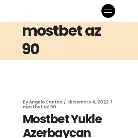
mostbet az
90
By
Angelo Santos
diciembre 4, 2022
mostbet az 90
Mostbet Yukle
Azerbaycan