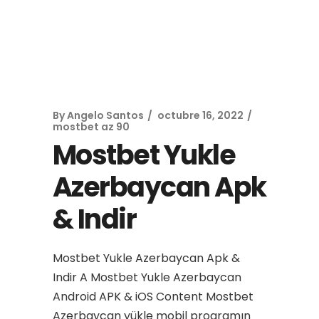
By
Angelo Santos
octubre 16, 2022
mostbet az 90
Mostbet Yukle
Azerbaycan Apk
& Indir
Mostbet Yukle Azerbaycan Apk &
Indir A Mostbet Yukle Azerbaycan
Android APK & iOS Content Mostbet
Azerbaycan yükle mobil proqramın