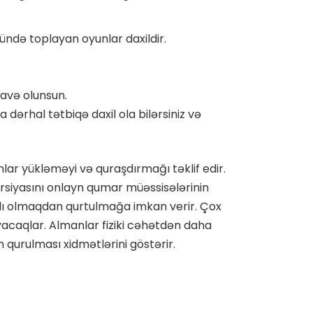
ündə toplayan oyunlar daxildir.
lavə olunsun.
ərhal tətbiqə daxil ola bilərsiniz və
ar yükləməyi və quraşdırmağı təklif edir.
ersiyasını onlayn qumar müəssisələrinin
lı olmaqdan qurtulmağa imkan verir. Çox
caqlar. Almanlar fiziki cəhətdən daha
in qurulması xidmətlərini göstərir.