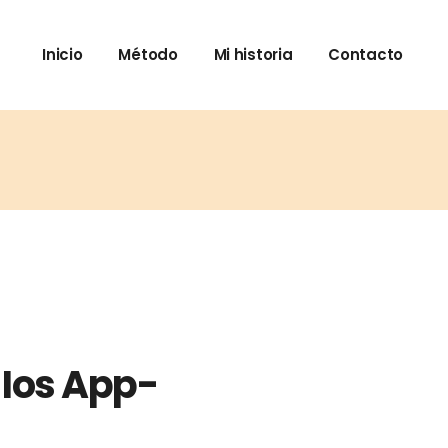
Inicio
Método
Mi historia
Contacto
 Ios App-