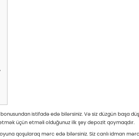
?
bonusundan istifadə edə bilərsiniz. Və siz düzgün başa düş
 etmək üçün etməli olduğunuz ilk şey depozit qoymaqdır.
oyuna qoşularaq mərc edə bilərsiniz. Siz canlı idman mərc