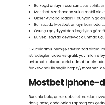
Bu keçid onlayn resursun əsas səhifəsin
Mostbet Azerbaycan yukle mobil əlavəs
Əksər Avropa liqaları + dünyanın qalan ö
Bu hissədə Mostbet onlayn kazinoda tə
Oyunçu qeydiyyatdan keçdiyinə görə “K
Bu veb-saytda qeydiyyat olunmaq üçün 
Oxucularımız həmişə saytımızda aktual m
istifadəçiləri video və qrafik yayımları i
avtomatik olaraq xarici xidmətlər olmadan
funksiyonalı ilə seçilir
https://mostbet-a
Mostbet Iphone-d
Bununla belə, qərar qəbul etməzdən əvvəl 
danışırıqsa, onda onları tapmaq çox çətindi