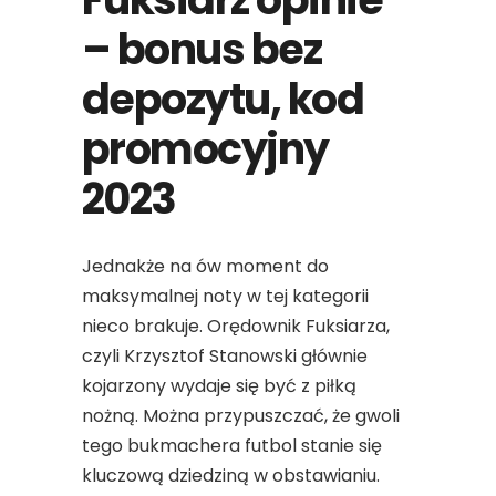
– bonus bez
depozytu, kod
promocyjny
2023
Jednakże na ów moment do
maksymalnej noty w tej kategorii
nieco brakuje. Orędownik Fuksiarza,
czyli Krzysztof Stanowski głównie
kojarzony wydaje się być z piłką
nożną. Można przypuszczać, że gwoli
tego bukmachera futbol stanie się
kluczową dziedziną w obstawianiu.