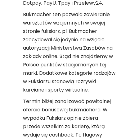
Dotpay, PayU, Tpay i Przelewy24.
Bukmacher ten pozwala zawieranie
warsztatów wzajemnych w swojej
stronie fuksiarz. pl. Bukmacher
zdecydował się jedynie na wzięcie
autoryzacji Ministerstwa Zasobów na
zakłady online. Stąd nie znajdziemy w
Polsce punktów stacjornanych tej
marki. Dodatkowe kategorie rodzajów
w Fuksiarzu stanowią rozrywki
karciane i sporty wirtualne.
Termin bliżej zanalizować powitalnej
ofercie bonusowej bukmachera. W
wypadku Fuksiarz opinie zbiera
przede wszelkim za karierę, którą
wydaje się cashback. To flagowy