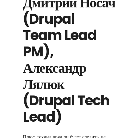
Дмитрий Носач
(Drupal
Team Lead
PM),
Александр
Лялюк
(Drupal Tech
Lead)
Плюс, техлид вряд ли будет следить, не