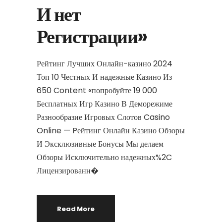
И нет
Регистрации»
Рейтинг Лучших Онлайн-казино 2024
Топ 10 Честных И надежные Казино Из
650 Content «попробуйте 19 000
Бесплатных Игр Казино В Деморежиме
Разнообразие Игровых Слотов Casino
Online — Pейтинг Онлайн Казино Обзоры
И Эксклюзивные Бонусы Мы делаем
Обзоры Исключительно надежных%2C
Лицензированн�
Read More