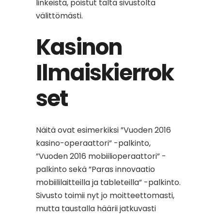
linkeistä, poistut tältä sivustolta
välittömästi.
Kasinon
Ilmaiskierrok
set
Näitä ovat esimerkiksi ”Vuoden 2016
kasino-operaattori” -palkinto,
”Vuoden 2016 mobiilioperaattori” -
palkinto sekä ”Paras innovaatio
mobiililaitteilla ja tableteilla” -palkinto.
Sivusto toimii nyt jo moitteettomasti,
mutta taustalla häärii jatkuvasti