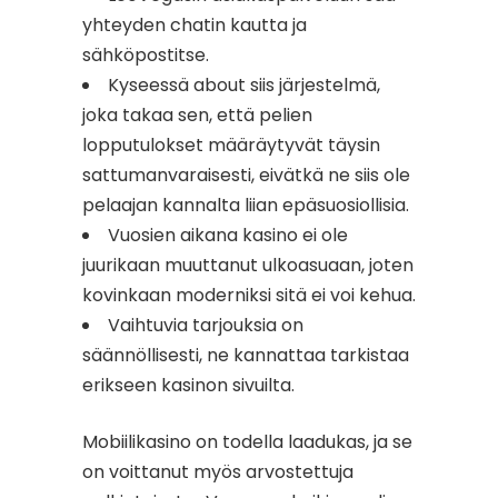
yhteyden chatin kautta ja
sähköpostitse.
Kyseessä about siis järjestelmä,
joka takaa sen, että pelien
lopputulokset määräytyvät täysin
sattumanvaraisesti, eivätkä ne siis ole
pelaajan kannalta liian epäsuosiollisia.
Vuosien aikana kasino ei ole
juurikaan muuttanut ulkoasuaan, joten
kovinkaan moderniksi sitä ei voi kehua.
Vaihtuvia tarjouksia on
säännöllisesti, ne kannattaa tarkistaa
erikseen kasinon sivuilta.
Mobiilikasino on todella laadukas, ja se
on voittanut myös arvostettuja