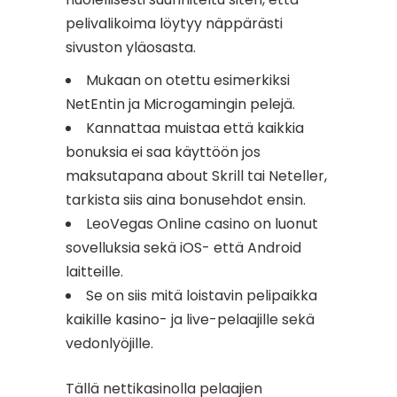
pelivalikoima löytyy näppärästi
sivuston yläosasta.
Mukaan on otettu esimerkiksi
NetEntin ja Microgamingin pelejä.
Kannattaa muistaa että kaikkia
bonuksia ei saa käyttöön jos
maksutapana about Skrill tai Neteller,
tarkista siis aina bonusehdot ensin.
LeoVegas Online casino on luonut
sovelluksia sekä iOS- että Android
laitteille.
Se on siis mitä loistavin pelipaikka
kaikille kasino- ja live-pelaajille sekä
vedonlyöjille.
Tällä nettikasinolla pelaajien