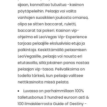
sijaan, kannattaa tutustua -kasinon
pöytäpeleihin. Pelaaja voi valita
vanhojen suosikkien joukosta omansa,
olipa se sitten baccarat, ruletti,
baccarat tai pokeri. Kasinon vip-
ohjelma eli LeoVegas Vip-Experience
tarjoaa pelaajille ekslusiivisia etuja ja
palkintoja. Keskittämällä pelaamisen
LeoVegasille, pelaaja voi nousta eri
etutasoilla, sillä jokainen panos nostaa
pelaajan vip-tasoa. Pelivalikoima on
todella tärkeä, kun pelaaja valitsee
nettikasinoita missä pelata.
Luvassa on parhaimmillaan 100%
talletusbonus 3 hundred euroon asti &
100 ilmaiskierrosta Guide of Destiny -