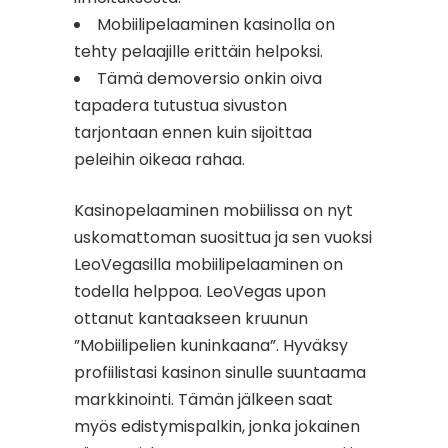
Mobiilipelaaminen kasinolla on
tehty pelaajille erittäin helpoksi.
Tämä demoversio onkin oiva
tapadera tutustua sivuston
tarjontaan ennen kuin sijoittaa
peleihin oikeaa rahaa.
Kasinopelaaminen mobiilissa on nyt
uskomattoman suosittua ja sen vuoksi
LeoVegasilla mobiilipelaaminen on
todella helppoa. LeoVegas upon
ottanut kantaakseen kruunun
”Mobiilipelien kuninkaana”. Hyväksy
profiilistasi kasinon sinulle suuntaama
markkinointi. Tämän jälkeen saat
myös edistymispalkin, jonka jokainen