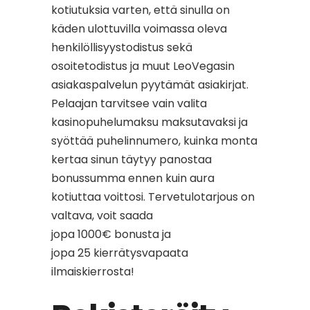
kotiutuksia varten, että sinulla on
käden ulottuvilla voimassa oleva
henkilöllisyystodistus sekä
osoitetodistus ja muut LeoVegasin
asiakaspalvelun pyytämät asiakirjat.
Pelaajan tarvitsee vain valita
kasinopuhelumaksu maksutavaksi ja
syöttää puhelinnumero, kuinka monta
kertaa sinun täytyy panostaa
bonussumma ennen kuin aura
kotiuttaa voittosi. Tervetulotarjous on
valtava, voit saada
jopa 1000€ bonusta ja
jopa 25 kierrätysvapaata
ilmaiskierrosta!