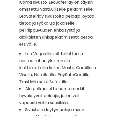
luoma sivusto, LeoSafePlay on täysin
omistettu vastuulliselle pelaamiselle.
LeoSafePlay sivustolta pelaaja löytää
tietoa ja työkaluja jokaiselle
peliriippuvuuden ehkäisystä ja
alaikäisten uhkapelaamisesta tietoa
etsivälle.
Leo Vegasilla voit tallettaa ja
nostaa rahaa yleismmillä
luottokorteilla kuten MasterCardilla ja
Visalla, Netellerillä, PaySafeCardilla,
Trustlyllä sekä Sofortilla.
Älä pelkää, että nämä merkit
hyväksyvät pelaajia, joten voit
vapaasti valita suosikkisi.
Sivustolta löytyy pelejä muun