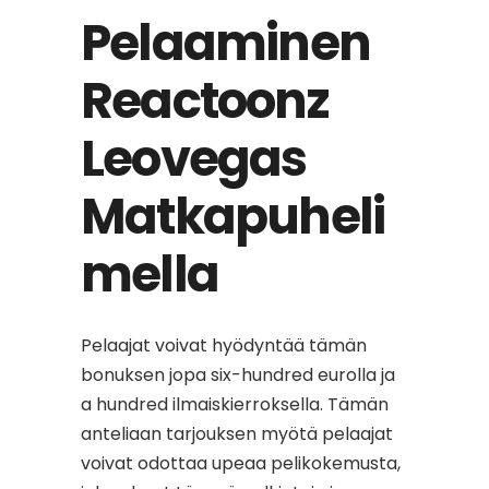
Pelaaminen
Reactoonz
Leovegas
Matkapuheli
mella
Pelaajat voivat hyödyntää tämän
bonuksen jopa six-hundred eurolla ja
a hundred ilmaiskierroksella. Tämän
anteliaan tarjouksen myötä pelaajat
voivat odottaa upeaa pelikokemusta,