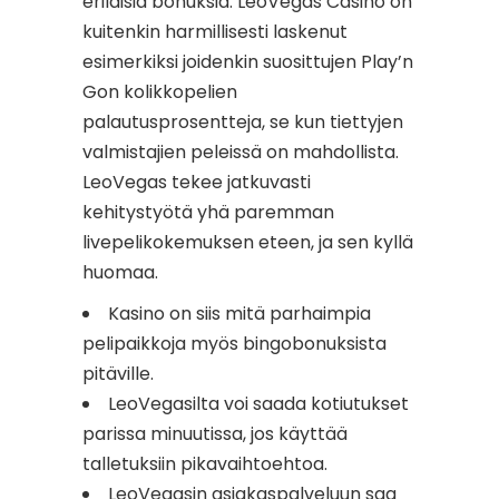
erilaisia bonuksia. LeoVegas Casino on
kuitenkin harmillisesti laskenut
esimerkiksi joidenkin suosittujen Play’n
Gon kolikkopelien
palautusprosentteja, se kun tiettyjen
valmistajien peleissä on mahdollista.
LeoVegas tekee jatkuvasti
kehitystyötä yhä paremman
livepelikokemuksen eteen, ja sen kyllä
huomaa.
Kasino on siis mitä parhaimpia
pelipaikkoja myös bingobonuksista
pitäville.
LeoVegasilta voi saada kotiutukset
parissa minuutissa, jos käyttää
talletuksiin pikavaihtoehtoa.
LeoVegasin asiakaspalveluun saa