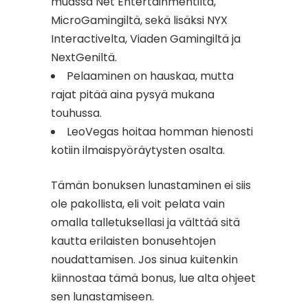
muassa Net Entertainmentilta,
MicroGamingiltä, sekä lisäksi NYX
Interactivelta, Viaden Gamingiltä ja
NextGeniltä.
Pelaaminen on hauskaa, mutta
rajat pitää aina pysyä mukana
touhussa.
LeoVegas hoitaa homman hienosti
kotiin ilmaispyöräytysten osalta.
Tämän bonuksen lunastaminen ei siis
ole pakollista, eli voit pelata vain
omalla talletuksellasi ja välttää sitä
kautta erilaisten bonusehtojen
noudattamisen. Jos sinua kuitenkin
kiinnostaa tämä bonus, lue alta ohjeet
sen lunastamiseen.