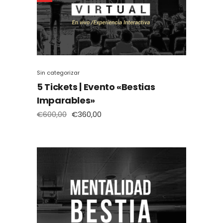
Sin categorizar
5 Tickets | Evento «Bestias
Imparables»
€
600,00
€
360,00
El
El
precio
precio
original
actual
era:
es:
€600,00.
€360,00.