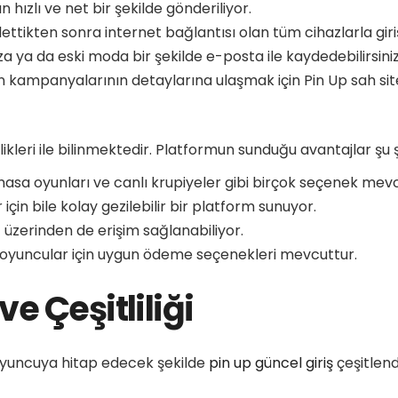
 hızlı ve net bir şekilde gönderiliyor.
llettikten sonra internet bağlantısı olan tüm cihazlarla giri
ya da eski moda bir şekilde e-posta ile kaydedebilirsiniz
ampanyalarının detaylarına ulaşmak için Pin Up sah sites
ellikleri ile bilinmektedir. Platformun sunduğu avantajlar şu ş
masa oyunları ve canlı krupiyeler gibi birçok seçenek mevc
için bile kolay gezilebilir bir platform sunuyor.
t üzerinden de erişim sağlanabiliyor.
i oyuncular için uygun ödeme seçenekleri mevcuttur.
e Çeşitliliği
oyuncuya hitap edecek şekilde
pin up güncel giriş
çeşitlend