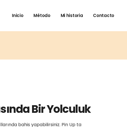
Inicio
Método
Mi historia
Contacto
ında Bir Yolculuk
larında bahis yapabilirsiniz. Pin Up ta