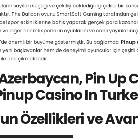
ların sayıları seçtiği ve çekilişi beklediği ilgi çekici bir 
maktır. The Balloon oyunu SmartSoft Gaming tarafından gel
ncel spor etkinliklerine bahis yaparak gerçek para kazandığ
 ve diğer önemli sporların oyunlarını ve canlı yayınlarını çev
ye’de önemli bir büyüme göstermiştir. Bu bağlamda,
Pinup 
yeni başlayanlar hem de deneyimli oyuncular için çeşitli 
i ile öne çıkmaktadır.
Azerbaycan, Pin Up 
inup Casino In Turk
n Özellikleri ve Avan