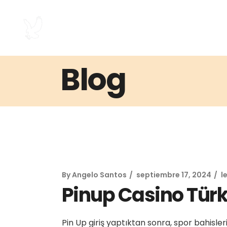
Blog
By
Angelo Santos
septiembre 17, 2024
l
Pinup Casino Türk
Pin Up giriş yaptıktan sonra, spor bahisler