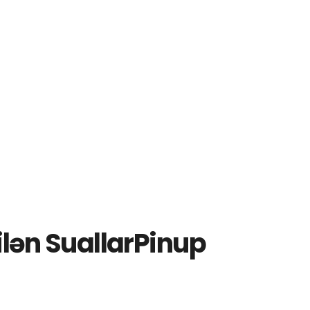
lən SuallarPinup