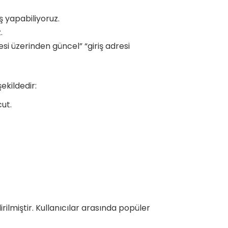
ş yapabiliyoruz.
.
i üzerinden güncel” “giriş adresi
ekildedir:
ut.
irilmiştir. Kullanıcılar arasında popüler