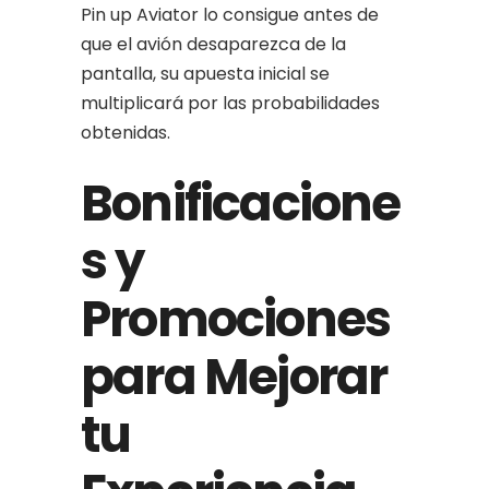
Pin up Aviator lo consigue antes de
que el avión desaparezca de la
pantalla, su apuesta inicial se
multiplicará por las probabilidades
obtenidas.
Bonificacione
s y
Promociones
para Mejorar
tu