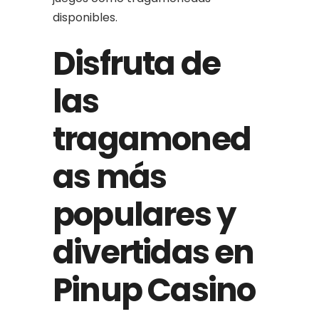
disponibles.
Disfruta de
las
tragamoned
as más
populares y
divertidas en
Pinup Casino