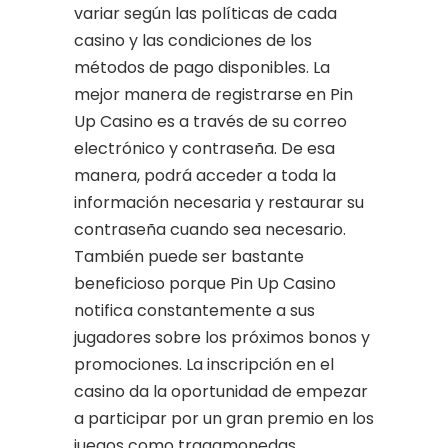
variar según las políticas de cada
casino y las condiciones de los
métodos de pago disponibles. La
mejor manera de registrarse en Pin
Up Casino es a través de su correo
electrónico y contraseña. De esa
manera, podrá acceder a toda la
información necesaria y restaurar su
contraseña cuando sea necesario.
También puede ser bastante
beneficioso porque Pin Up Casino
notifica constantemente a sus
jugadores sobre los próximos bonos y
promociones. La inscripción en el
casino da la oportunidad de empezar
a participar por un gran premio en los
juegos como tragamonedas