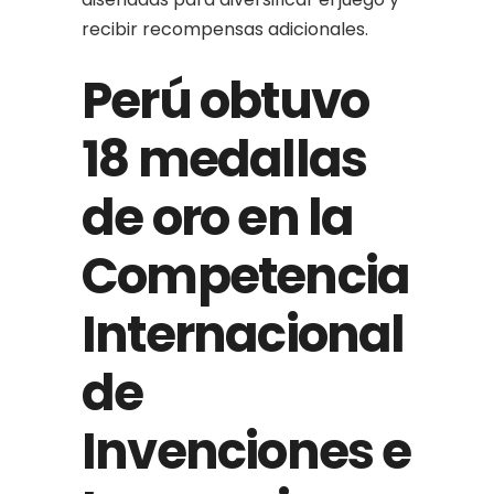
recibir recompensas adicionales.
Perú obtuvo
18 medallas
de oro en la
Competencia
Internacional
de
Invenciones e