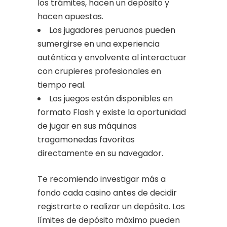
los trámites, hacen un depósito y
hacen apuestas.
Los jugadores peruanos pueden
sumergirse en una experiencia
auténtica y envolvente al interactuar
con crupieres profesionales en
tiempo real.
Los juegos están disponibles en
formato Flash y existe la oportunidad
de jugar en sus máquinas
tragamonedas favoritas
directamente en su navegador.
Te recomiendo investigar más a
fondo cada casino antes de decidir
registrarte o realizar un depósito. Los
límites de depósito máximo pueden