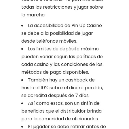
todas las restricciones y jugar sobre
la marcha.
La accesibilidad de Pin Up Casino
se debe a la posibilidad de jugar
desde teléfonos móviles.
Los límites de depósito máximo
pueden variar según las políticas de
cada casino y las condiciones de los
métodos de pago disponibles.
También hay un cashback de
hasta el 10% sobre el dinero perdido,
se acredita después de 7 días.
Así como estas, son un sinfín de
beneficios que el distribuidor brinda
para la comunidad de aficionados.
El jugador se debe retirar antes de