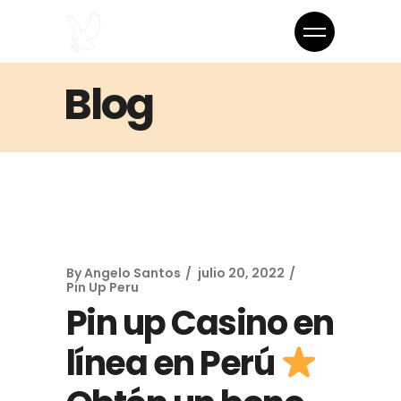
Blog
By
Angelo Santos
julio 20, 2022
Pin Up Peru
Pin up Casino en
línea en Perú