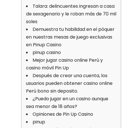
Talara: delincuentes ingresan a casa
de sexagenario y le roban más de 70 mil
soles
Demuestra tu habilidad en el póquer
en nuestras mesas de juego exclusivas
en Pinup Casino
pinup casino
Mejor jugar casino online Perú y
casino móvil Pin Up
Después de crear una cuenta, los
usuarios pueden obtener casino online
Perú bono sin deposito.
¿Puedo jugar en un casino aunque
sea menor de 18 años?
Opiniones de Pin Up Casino
pinup