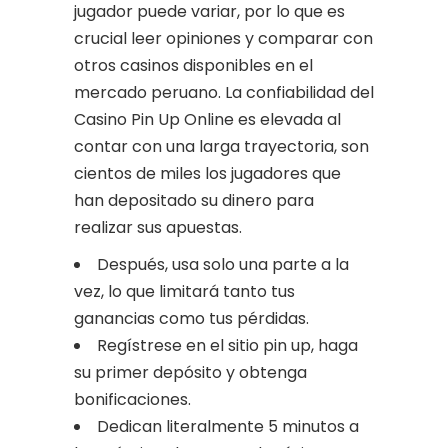
jugador puede variar, por lo que es
crucial leer opiniones y comparar con
otros casinos disponibles en el
mercado peruano. La confiabilidad del
Casino Pin Up Online es elevada al
contar con una larga trayectoria, son
cientos de miles los jugadores que
han depositado su dinero para
realizar sus apuestas.
Después, usa solo una parte a la
vez, lo que limitará tanto tus
ganancias como tus pérdidas.
Regístrese en el sitio pin up, haga
su primer depósito y obtenga
bonificaciones.
Dedican literalmente 5 minutos a