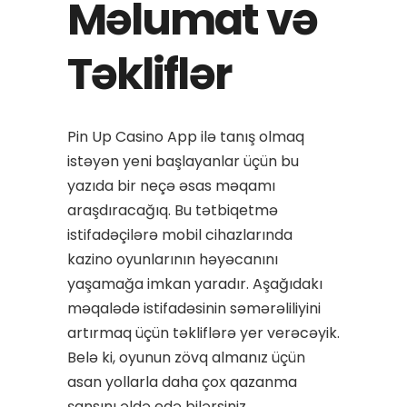
Məlumat və
Təkliflər
Pin Up Casino App ilə tanış olmaq
istəyən yeni başlayanlar üçün bu
yazıda bir neçə əsas məqamı
araşdıracağıq. Bu tətbiqetmə
istifadəçilərə mobil cihazlarında
kazino oyunlarının həyəcanını
yaşamağa imkan yaradır. Aşağıdakı
məqalədə istifadəsinin səmərəliliyini
artırmaq üçün təkliflərə yer verəcəyik.
Belə ki, oyunun zövq almanız üçün
asan yollarla daha çox qazanma
şansını əldə edə bilərsiniz.