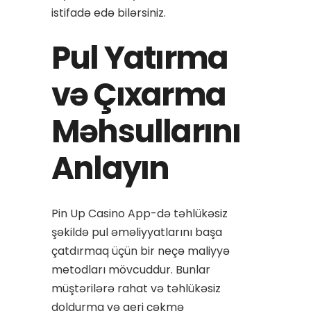
istifadə edə bilərsiniz.
Pul Yatırma
və Çıxarma
Məhsullarını
Anlayın
Pin Up Casino App-də təhlükəsiz
şəkildə pul əməliyyatlarını başa
çatdırmaq üçün bir neçə maliyyə
metodları mövcuddur. Bunlar
müştərilərə rahat və təhlükəsiz
doldurma və geri çəkmə