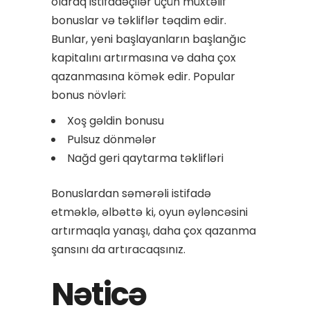
olaraq istifadəçilər üçün müxtəlif
bonuslar və təkliflər təqdim edir.
Bunlar, yeni başlayanların başlanğıc
kapitalını artırmasına və daha çox
qazanmasına kömək edir. Popular
bonus növləri:
Xoş gəldin bonusu
Pulsuz dönmələr
Nağd geri qaytarma təklifləri
Bonuslardan səmərəli istifadə
etməklə, əlbəttə ki, oyun əyləncəsini
artırmaqla yanaşı, daha çox qazanma
şansını da artıracaqsınız.
Nəticə