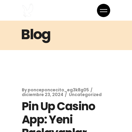
Blog
By
ponceponcecito_eg3k8g05
diciembre 23, 2024
Uncategorized
Pin Up Casino
App: Yeni