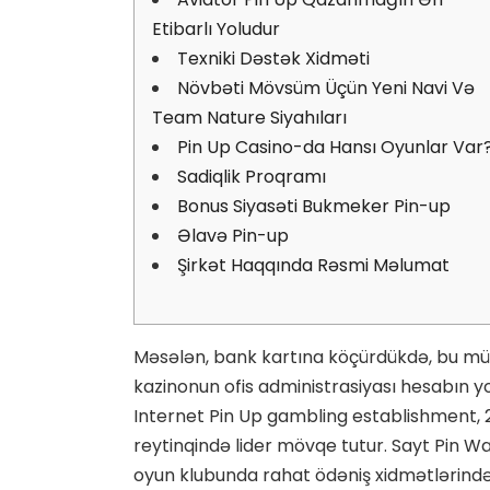
Etibarlı Yoludur
Texniki Dəstək Xidməti
Növbəti Mövsüm Üçün Yeni Navi Və
Team Nature Siyahıları
Pin Up Casino-da Hansı Oyunlar Var
Sadiqlik Proqramı
Bonus Siyasəti Bukmeker Pin-up
Əlavə Pin-up
Şirkət Haqqında Rəsmi Məlumat
Məsələn, bank kartına köçürdükdə, bu müd
kazinonun ofis administrasiyası hesabın yo
Internet Pin Up gambling establishment, 20
reytinqində lider mövqe tutur. Sayt Pin Wa
oyun klubunda rahat ödəniş xidmətlərində