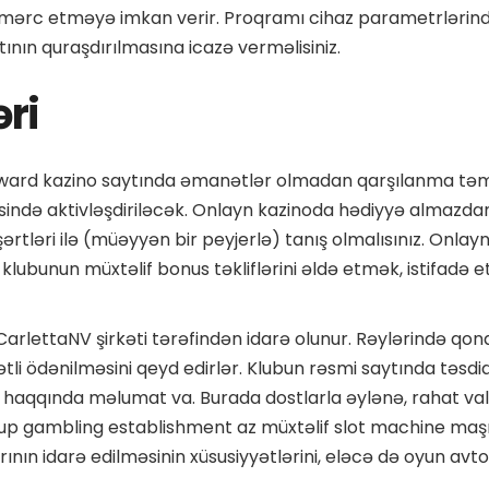
n mərc etməyə imkan verir. Proqramı cihaz parametrlər
ın quraşdırılmasına icazə verməlisiniz.
ri
Upward kazino saytında əmanətlər olmadan qarşılanma təmi
sində aktivləşdiriləcək. Onlayn kazinoda hədiyyə almazdan ə
ləri ilə (müəyyən bir peyjerlə) tanış olmalısınız. Onlayn
klubunun müxtəlif bonus təkliflərini əldə etmək, istifad
rlettaNV şirkəti tərəfindən idarə olunur. Rəylərində qona
rətli ödənilməsini qeyd edirlər. Klubun rəsmi saytında təsd
a haqqında məlumat va. Burada dostlarla əylənə, rahat valy
p gambling establishment az müxtəlif slot machine maşınl
ının idarə edilməsinin xüsusiyyətlərini, eləcə də oyun av