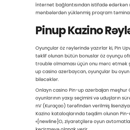
İnternet bağlantısından istifadə edərkə
mənbələrdən yüklənmiş proqram təminatın
Pinup Kazino Rəylə
Oyunçular öz rəylərində yazırlar ki, Pin 
təklif olunan bütün bonuslar öz oyunçu ofi
trouble olmaması üçün onu mərc etmək şərt
up casino azerbaycan, oyunçular bu oyun 
biləcəklər.
Onlayn casino Pin-up azerbaijan məşhur Ca
oyunlarının yaxşı seçimini və uduşların sü
nV (Kuraçao) tərəfindən verilmiş lisenziy
Kazino kataloqlarında təqdim olunan Pin-u
«[newline]O, ziyarətçilərə oyun avtomatlar
keçirməyə olanak verir.