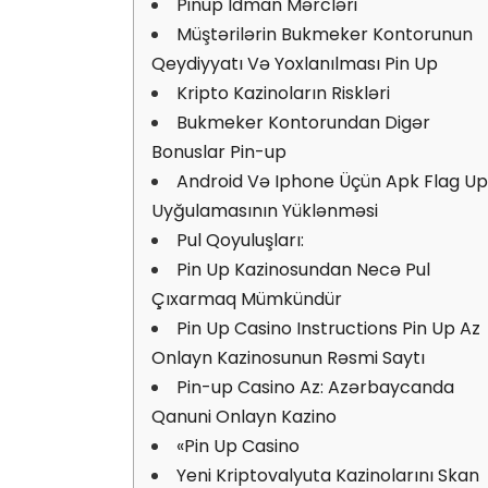
Pinup Idman Mərcləri
Müştərilərin Bukmeker Kontorunun
Qeydiyyatı Və Yoxlanılması Pin Up
Kripto Kazinoların Riskləri
Bukmeker Kontorundan Digər
Bonuslar Pin-up
Android Və Iphone Üçün Apk Flag Up
Uyğulamasının Yüklənməsi
Pul Qoyuluşları:
Pin Up Kazinosundan Necə Pul
Çıxarmaq Mümkündür
Pin Up Casino Instructions Pin Up Az
Onlayn Kazinosunun Rəsmi Saytı
Pin-up Casino Az: Azərbaycanda
Qanuni Onlayn Kazino
«Pin Up Casino
Yeni Kriptovalyuta Kazinolarını Skan