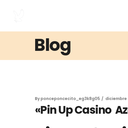
Blog
By
ponceponcecito_eg3k8g05
diciembre 
«Pin Up Casino ️ 