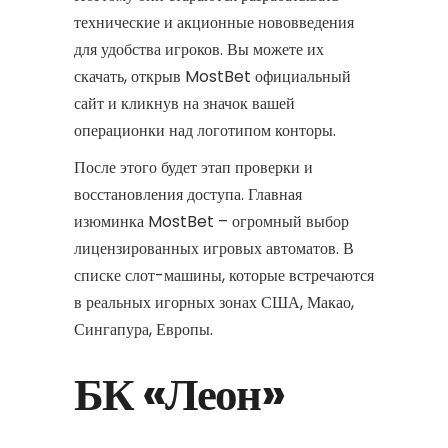
технические и акционные нововведения
для удобства игроков. Вы можете их
скачать, открыв MostBet официальный
сайт и кликнув на значок вашей
операционки над логотипом конторы.
После этого будет этап проверки и
восстановления доступа. Главная
изюминка MostBet – огромный выбор
лицензированных игровых автоматов. В
списке слот-машины, которые встречаются
в реальных игорных зонах США, Макао,
Сингапура, Европы.
БК «Леон»