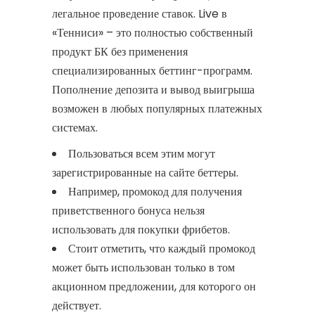
легальное проведение ставок. Live в
«Тенниси» – это полностью собственный
продукт БК без применения
специализированных беттинг-программ.
Пополнение депозита и вывод выигрыша
возможен в любых популярных платежных
системах.
Пользоваться всем этим могут
зарегистрированные на сайте беттеры.
Например, промокод для получения
приветственного бонуса нельзя
использовать для покупки фрибетов.
Стоит отметить, что каждый промокод
может быть использован только в том
акционном предложении, для которого он
действует.