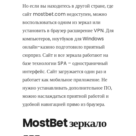
Но если вы находитесь в другой стране, где
сайт mostbet.com недоступен, можно
воспользоваться одним из зеркал или
установить в браузер расширение VPN. Для
компьютеров, ноутбуков для Windows
онлайн-казино подготовило приятный
сюрприз. Сайт и все зеркала работают на
базе технологии SPA – одностраничный
интерфейс. Сайт загружается один раз и
работает как мобильное приложение. Не
нужно устанавливать дополнительное ПО,
можно наслаждаться приятной работой и
удобной навигацией прямо из браузера.
MostBet зеркало