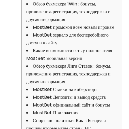
Обзор букмекера 1Win : бонусы,
приложения, регистрация, техподдержка и
другая информация
MostBet промокод всем новым игрокам
MostBet зеркало для бесперебойного
доступа к сайту
Какие возможности есть у пользователя
MostBet мобильная версия
Обзор букмекера Лига Ставок : бонусы,
приложения, регистрация, техподдержка и
другая информация
MostBet Ставки на киберспорт
MostBet Депозиты и вывод средств
MostBet официальный сайт и бонусы
MostBet Приложения
Спорт вне политики. Как в Беларуси
прошли вторые игры стран СНГ