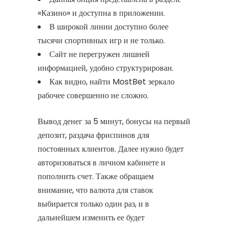
«Казино» и доступна в приложении.
В широкой линии доступно более
тысячи спортивных игр и не только.
Сайт не перегружен лишней
информацией, удобно структурирован.
Как видно, найти MostBet зеркало
рабочее совершенно не сложно.
Вывод денег за 5 минут, бонусы на первый
депозит, раздача фриспинов для
постоянных клиентов. Далее нужно будет
авторизоваться в личном кабинете и
пополнить счет. Также обращаем
внимание, что валюта для ставок
выбирается только один раз, и в
дальнейшем изменить ее будет