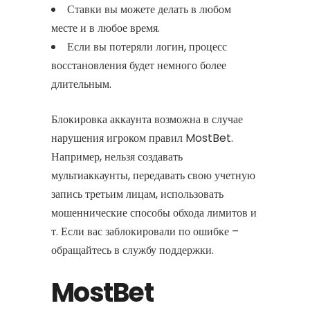
Ставки вы можете делать в любом
месте и в любое время.
Если вы потеряли логин, процесс
восстановления будет немного более
длительным.
Блокировка аккаунта возможна в случае
нарушения игроком правил MostBet.
Например, нельзя создавать
мультиаккаунты, передавать свою учетную
запись третьим лицам, использовать
мошеннические способы обхода лимитов и
т. Если вас заблокировали по ошибке –
обращайтесь в службу поддержки.
MostBet