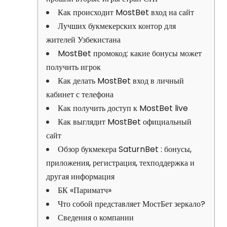
Как происходит MostBet вход на сайт
Лучших букмекерских контор для
жителей Узбекистана
MostBet промокод: какие бонусы может
получить игрок
Как делать MostBet вход в личный
кабинет с телефона
Как получить доступ к MostBet live
Как выглядит MostBet официальный
сайт
Обзор букмекера SaturnBet : бонусы,
приложения, регистрация, техподдержка и
другая информация
БК «Париматч»
Что собой представляет МостБет зеркало?
Сведения о компании