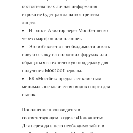
обстоятельствах личная информация
игрока не будет разглашаться третьим
лицам.
Играть в Авиатор через Мостбет легко
через смартфон или планшет.
Это избавляет от необходимости искать
новую ссылку на сторонних форумах или
обращаться в техническую поддержку для
получения Mostbet зеркала.
БК «Мостбет» предлагает клиентам
минимальное количество видов спорта для
ставок.
Пополнение производится в
соответствующем разделе «Пополнить».
Для перехода в него необходимо зайти в