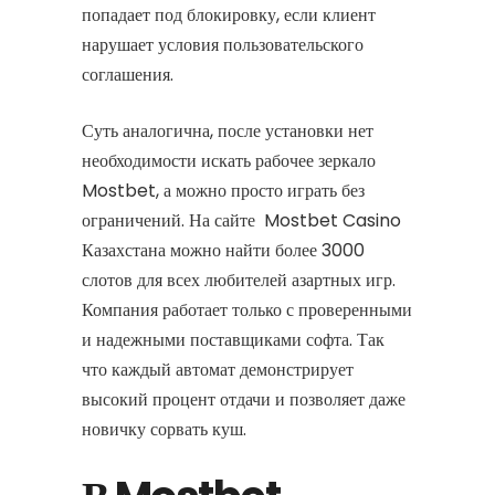
попадает под блокировку, если клиент
нарушает условия пользовательского
соглашения.
Суть аналогична, после установки нет
необходимости искать рабочее зеркало
Mostbet, а можно просто играть без
ограничений. На сайте Mostbet Casino
Казахстана можно найти более 3000
слотов для всех любителей азартных игр.
Компания работает только с проверенными
и надежными поставщиками софта. Так
что каждый автомат демонстрирует
высокий процент отдачи и позволяет даже
новичку сорвать куш.