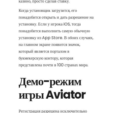
казино, просто сделав ставку.
Когда установщик загрузится, его
понадобится открыть и дать разрешение на
установку. Если у игрока iOS, тогда
понадобится выполнить самую обычную
установку из App Store. В обоих случаях,
на главном экране появится значок,
который является порталом в
букмекерскую контору, которая
представлена почти в 100 странах мира.
Демо-режим
игры Aviator
Регистрация разрешена исключительно