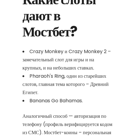
дают в
Мостбет?
Crazy Monkey и Crazy Monkey 2 –
замечательный слот для игры и на
крупных, и на небольших ставках.
Pharaoh's Ring, один из старейших
слотов, главная тема которого – Древний
Египет.
Bananas Go Bahamas.
Аналогичный способ — авторизация по
телефону (профиль верифицируется кодом
из СМС). Мостбет-коины – персональная