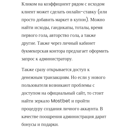
Кликом на коэффициент рядом с исходом
клиент может сделать онлайн-ставку (или
просто добавить маркет в купон). Можно
найти исходы, гандикапы, тоталы, время
первого гола, авторство гола, а также
другие. Также через личный кабинет
букмекерская контора предлагает оформить
запрос к администратору.
Также сразу открывается доступ к
денежным транзакциям. Но если у нового
пользователя возникают проблемы с
доступом на официальный сайт, то стоит
найти зеркало Mostbet и пройти
процедуру создания личного аккаунта. В
качестве поощрения администрация дарит
бонусы и подарки.