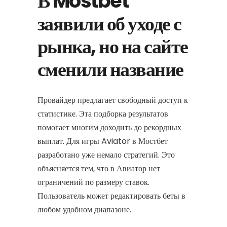
В Mostbet
заявили об уходе с
рынка, но на сайте
сменили название
Провайдер предлагает свободный доступ к
статистике. Эта подборка результатов
помогает многим доходить до рекордных
выплат. Для игры Aviator в Мостбет
разработано уже немало стратегий. Это
объясняется тем, что в Авиатор нет
ограничений по размеру ставок.
Пользователь может редактировать беты в
любом удобном диапазоне.