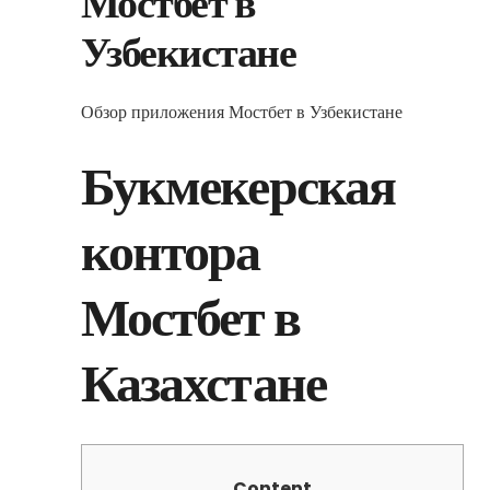
Мостбет в
Узбекистане
Обзор приложения Мостбет в Узбекистане
Букмекерская
контора
Мостбет в
Казахстане
Content