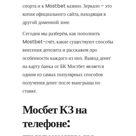
спорта и к Mostbet казино. Зеркало – это
копия официального сайта, находящая в
другой доменной зоне.
Сегодня мы разберём, как пополнить
Mostbet-счёт, какие существуют способы
внесения депозита и расскажем про
особенности каждого из них. Вывод денег
на карту банка от БК Мостбет является
одним из самых популярных способов
получения денег после выигрыша по
ставке.
Мосбет КЗ на
телефоне: