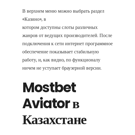
В верхнем меню можно выбрать раздел
«Казино», в
котором доступны слоты различных
жанров от ведущих производителей. После
подключения к сети интернет программное
обеспечение показывает стабильную
работу, и, как видно, по функционалу
ничем не уступает браузерной версии.
Mostbet
Aviator в
Казахстане