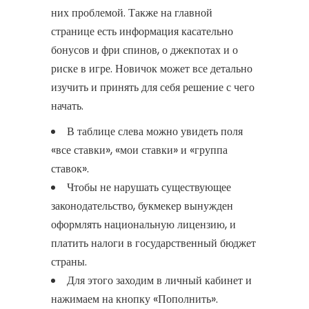
них проблемой. Также на главной
странице есть информация касательно
бонусов и фри спинов, о джекпотах и о
риске в игре. Новичок может все детально
изучить и принять для себя решение с чего
начать.
В таблице слева можно увидеть поля
«все ставки», «мои ставки» и «группа
ставок».
Чтобы не нарушать существующее
законодательство, букмекер вынужден
оформлять национальную лицензию, и
платить налоги в государственный бюджет
страны.
Для этого заходим в личный кабинет и
нажимаем на кнопку «Пополнить».