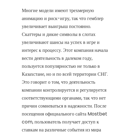
Многие модели имеют трехмерную
анимацию и риск-игру, так что гемблер
увеличивает выигрыш постоянно.
Скаттеры и дикие символы в слотах
увеличивают шансы на успех в игре и
интерес к процессу. Этот компания начала
вести деятельность в далеком году,
пользуется популярностью не только в
Казахстане, но и по всей территории СНГ.
Это говорит о том, что деятельность
компании контролируется и регулируется
соответствующими органами, так что нет
причин сомневаться в надежности. После
посещения официального сайта Mostbet
com, пользователь получает доступ к
ставкам на различные события из мира