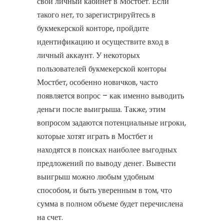
свой личный кабинет в Мостбет. Если
такого нет, то зарегистрируйтесь в
букмекерской конторе, пройдите
идентификацию и осуществите вход в
личный аккаунт. У некоторых
пользователей букмекерской конторы
Мостбет, особенно новичков, часто
появляется вопрос – как именно выводить
деньги после выигрыша. Также, этим
вопросом задаются потенциальные игроки,
которые хотят играть в Мостбет и
находятся в поисках наиболее выгодных
предложений по выводу денег. Вывести
выигрыш можно любым удобным
способом, и быть уверенным в том, что
сумма в полном объеме будет перечислена
на счет.