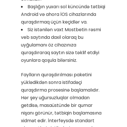
Başlığın yuxarı sol küncündə tətbiqi
Android və ahora İOS cihazlarında
quraşdırmaq üçün keçidlər va.
Siz istənilən vaxt Mostbetin rəsmi
veb saytında daxil olaraq bu
uyğulamanı öz cihazınıza
quraşdıraraq saytın sizə təklif etdiyi
oyunlara qoşula bilərsiniz.
Faylların quraşdırılması paketini
yüklədikdən sonra istifadəçi
quraşdırma prosesinə başlamalıdır.
Hər şey uğursuzluqlar olmadan
getdisə, masaüstünde bir qumar
nişanı görünür, tətbiqin başlamasına
xidmət edir. İnterfeysdə standart