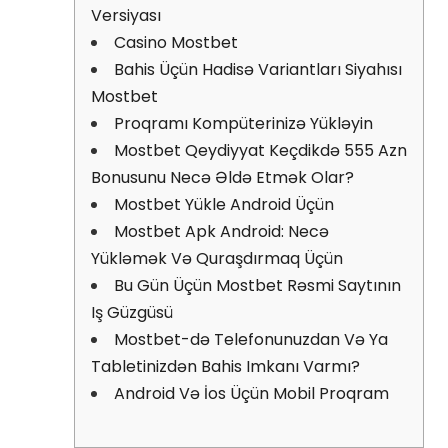
Versiyası
Casino Mostbet
Bahis Üçün Hadisə Variantları Siyahısı
Mostbet
Proqramı Kompüterinizə Yükləyin
Mostbet Qeydiyyat Keçdikdə 555 Azn
Bonusunu Necə Əldə Etmək Olar?
Mostbet Yükle Android Üçün
Mostbet Apk Android: Necə
Yükləmək Və Quraşdırmaq Üçün
Bu Gün Üçün Mostbet Rəsmi Saytının
Iş Güzgüsü
Mostbet-də Telefonunuzdan Və Ya
Tabletinizdən Bahis Imkanı Varmı?
Android Və İos Üçün Mobil Proqram