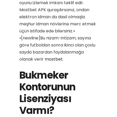
oyunu izləmək imkanı təklif edir.
Mostbet APK quraşdırsanız, ondan
elektron idman da daxil olmaqla
məşhur idman növlərinə mərc etmək
üçün istifadə edə bilərsiniz.»
«[newline]Bu nizam-intizam, sayına
görə futboldan sonra ikinci olan çoxlu
sayda bazardan faydalanmağa
olanak verir
mostbet
.
Bukmeker
Kontorunun
Lisenziyası
Varmı?