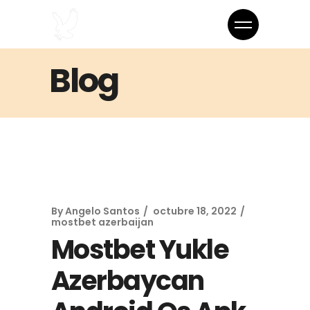
Blog
By
Angelo Santos
octubre 18, 2022
mostbet azerbaijan
Mostbet Yukle
Azerbaycan