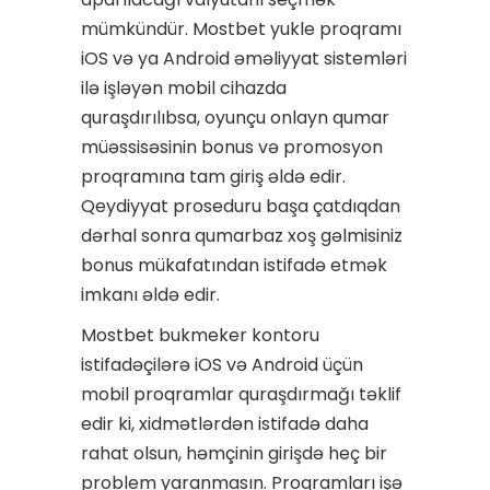
mümkündür. Mostbet yukle proqramı
iOS və ya Android əməliyyat sistemləri
ilə işləyən mobil cihazda
quraşdırılıbsa, oyunçu onlayn qumar
müəssisəsinin bonus və promosyon
proqramına tam giriş əldə edir.
Qeydiyyat proseduru başa çatdıqdan
dərhal sonra qumarbaz xoş gəlmisiniz
bonus mükafatından istifadə etmək
imkanı əldə edir.
Mostbet bukmeker kontoru
istifadəçilərə iOS və Android üçün
mobil proqramlar quraşdırmağı təklif
edir ki, xidmətlərdən istifadə daha
rahat olsun, həmçinin girişdə heç bir
problem yaranmasın. Proqramları işə