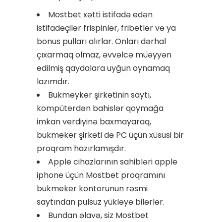
Mostbet xətti istifadə edən
istifadəçilər frispinlər, fribetlər və ya
bonus pulları alırlar. Onları dərhal
çıxarmaq olmaz, əvvəlcə müəyyən
edilmiş qaydalara uyğun oynamaq
lazımdır.
Bukmeyker şirkətinin saytı,
kompüterdən bahislər qoymağa
imkan verdiyinə baxmayaraq,
bukmeker şirkəti də PC üçün xüsusi bir
proqram hazırlamışdır.
Apple cihazlarının sahibləri apple
iphone üçün Mostbet proqramını
bukmeker kontorunun rəsmi
saytından pulsuz yükləyə bilərlər.
Bundan əlavə, siz Mostbet