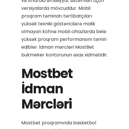
və Android əməliyyat sistemləri üçün
versiyalarda mövcuddur. Mobil
proqram təminatı tərtibatçıları
yüksək texniki göstəricilərə malik
olmayan köhnə mobil cihazlarda belə
yüksək proqram performansını təmin
ediblər. İdman mərcləri MostBet
bukmeker kontorunun əsas xidmətidir.
Mostbet
İdman
Mərcləri
Mostbet proqramında basketbol