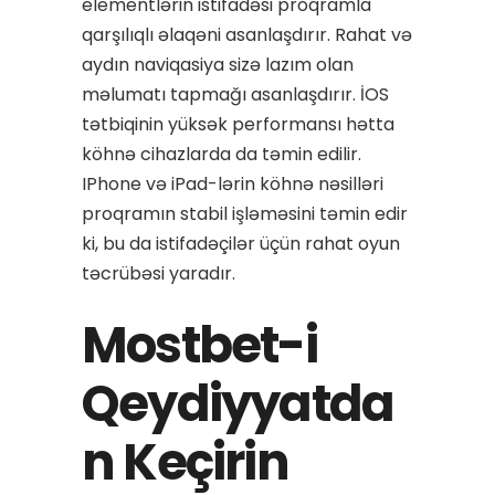
elementlərin istifadəsi proqramla
qarşılıqlı əlaqəni asanlaşdırır. Rahat və
aydın naviqasiya sizə lazım olan
məlumatı tapmağı asanlaşdırır. İOS
tətbiqinin yüksək performansı hətta
köhnə cihazlarda da təmin edilir.
IPhone və iPad-lərin köhnə nəsilləri
proqramın stabil işləməsini təmin edir
ki, bu da istifadəçilər üçün rahat oyun
təcrübəsi yaradır.
Mostbet-i
Qeydiyyatda
n Keçirin