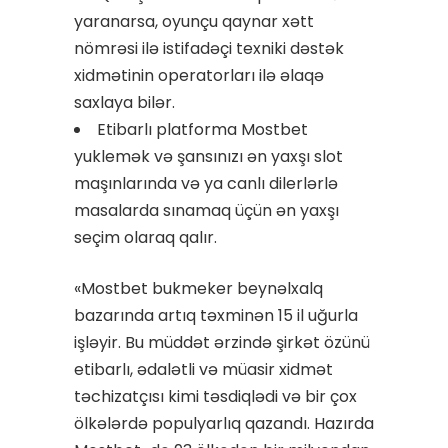
yaranarsa, oyunçu qaynar xətt
nömrəsi ilə istifadəçi texniki dəstək
xidmətinin operatorları ilə əlaqə
saxlaya bilər.
Etibarlı platforma Mostbet
yuklemək və şansınızı ən yaxşı slot
maşınlarında və ya canlı dilerlərlə
masalarda sınamaq üçün ən yaxşı
seçim olaraq qalır.
«Mostbet bukmeker beynəlxalq
bazarında artıq təxminən 15 il uğurla
işləyir. Bu müddət ərzində şirkət özünü
etibarlı, ədalətli və müasir xidmət
təchizatçısı kimi təsdiqlədi və bir çox
ölkələrdə populyarlıq qazandı. Hazırda