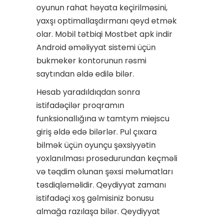
oyunun rahat həyata keçirilməsini,
yaxşı optimallaşdırmanı qeyd etmək
olar. Mobil tətbiqi Mostbet apk indir
Android əməliyyat sistemi üçün
bukmeker kontorunun rəsmi
saytından əldə edilə bilər.
Hesab yaradıldıqdan sonra
istifadəçilər proqramın
funksionallığına w tamtym miejscu
giriş əldə edə bilərlər. Pul çıxara
bilmək üçün oyunçu şəxsiyyətin
yoxlanılması prosedurundan keçməli
və təqdim olunan şəxsi məlumatları
təsdiqləməlidir. Qeydiyyat zamanı
istifadəçi xoş gəlmisiniz bonusu
almağa razılaşa bilər. Qeydiyyat