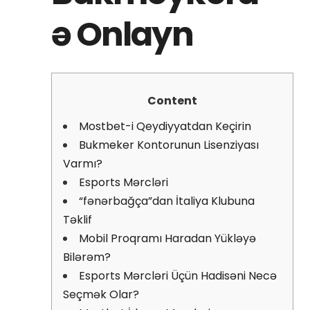
ə Onlayn
Content
Mostbet-i Qeydiyyatdan Keçirin
Bukmeker Kontorunun Lisenziyası
Varmı?
Esports Mərcləri
“fənərbağça”dan İtaliya Klubuna
Təklif
Mobil Proqramı Haradan Yükləyə
Bilərəm?
Esports Mərcləri Üçün Hadisəni Necə
Seçmək Olar?