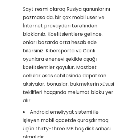
Sayt rəsmi olaraq Rusiya qanunlarını
pozmasa da, bir çox mobil user və
İnternet provayderi tərəfindən
bloklanıb. Koefitsientlərə gəlincə,
onları bazarda orta hesab edə
bilərsiniz. Kibersporta və Canlı
oyunlara ənənəvi şəkildə aşağı
koefitsientlər qoyulur. Mostbet
cellular əsas səhifəsində dapatkan
aksiyalar, bonuslar, bukmekerin xüsusi
təklifləri haqqında məlumat bloku yer
alır.
Android əməliyyat sistemi ilə
işləyən mobil qacetdə quraşdırmaq
üçün thirty-three MB boş disk sahəsi
olmalıdır.