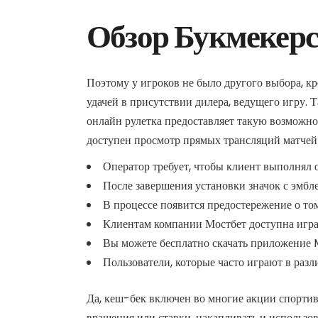
Обзор Букмекер
Поэтому у игроков не было другого выбора, к
удачей в присутствии дилера, ведущего игру. Т
онлайн рулетка предоставляет такую возможно
доступен просмотр прямых трансляций матчей в
Оператор требует, чтобы клиент выполнял о
После завершения установки значок с эмбл
В процессе появится предостережение о том
Клиентам компании Мостбет доступна игра
Вы можете бесплатно скачать приложение 
Пользователи, которые часто играют в раз
Да, кеш-бек включен во многие акции спортив
вращения или ставки, накапливать и использов