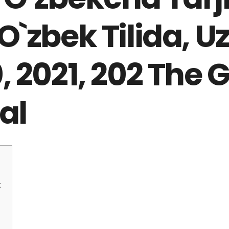
O`zbek Tilida, Uz
, 2021, 202 The 
al
t