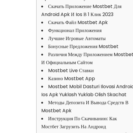
Скачать Приложение Mostbet Для
Android Apk И Ios В 1 Клик 2023
Скачать Файл Mostbet Apk
Функционал Приложения
Лучшие Игровые Автоматы
Бонусные Предложения Mostbet
Различия Между Приложением Mostbe
И Официальным Сайтом
Mostbet Live Ставки
Казино Mostbet App
Mostbet Mobil Dasturi Ilovasi Androi
Ios Apk Yuklash Yuklab Olish Skachat
Методы Депозита И Вывода Средств В
Mostbet Apk
Инструкция По Скачиванию: Как
Мостбет Загрузить На Андроид