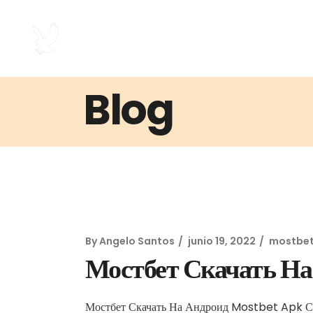
Blog
By
Angelo Santos
junio 19, 2022
mostbet
Мостбет Скачать Н
Мостбет Скачать На Андроид Mostbet Apk С