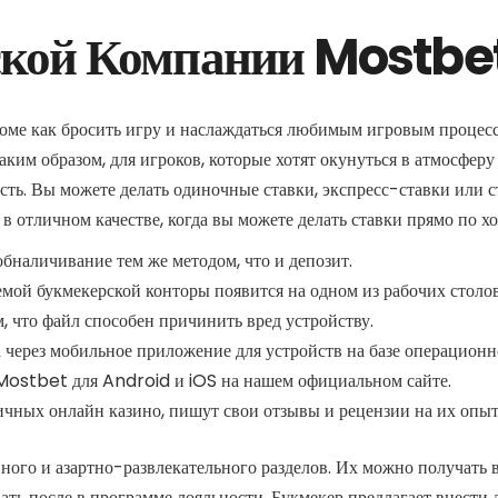
ской Компании Mostbet
роме как бросить игру и наслаждаться любимым игровым процесс
аким образом, для игроков, которые хотят окунуться в атмосферу
сть. Вы можете делать одиночные ставки, экспресс-ставки или 
 отличном качестве, когда вы можете делать ставки прямо по хо
бналичивание тем же методом, что и депозит.
емой букмекерской конторы появится на одном из рабочих столо
, что файл способен причинить вред устройству.
 через мобильное приложение для устройств на базе операцион
Mostbet для Android и iOS на нашем официальном сайте.
личных онлайн казино, пишут свои отзывы и рецензии на их опы
ного и азартно-развлекательного разделов. Их можно получать в
ать после в программе лояльности. Букмекер предлагает внести 