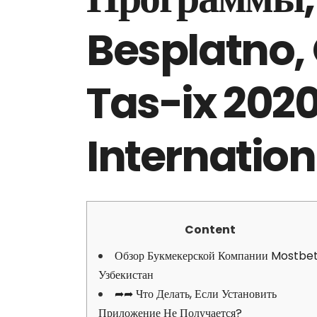
Besplatno, 
Tas-ix 2020
Internation
Content
Обзор Букмекерской Компании Mostbe
Узбекистан
➦➦ Что Делать, Если Установить
Приложение Не Получается?