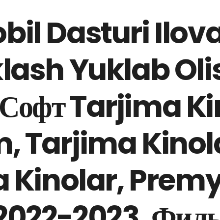
il Dasturi Ilov
klash Yuklab Ol
Софт Tarjima Ki
, Tarjima Kinol
a Kinolar, Prem
2022-2023, Фил