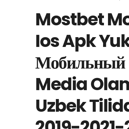
Mostbet Mob
Ios Apk Yu
Мобильный 
Media Olam
Uzbek Tilid
2019-2021-