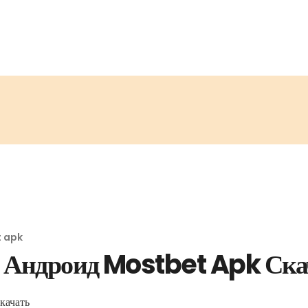
 apk
а Андроид Mostbet Apk Ска
качать