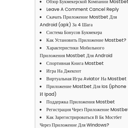
Обзор Букмекерской Компании Mostbe
Leave A Comment Cancel Reply
Скачать Приложение Mostbet Для
Android (apk) За 4 Шага
Система Бонусов Букмекера
Как Установить Приложение Mostbet?
Характеристики Мобильного
Приложения Mostbet Для Android
Спортивная Книга Mostbet
Игра На Джекпот
Виртуальная Игра Aviator На Mostbet
Приложение Mostbet Для Ios (iphone
И Ipad)
Поддержка Приложения Mostbet
Регистрация Через Приложение Mostbe
Как Зарегистрироваться В Бк Мостбет
Через Приложение Для Windows?