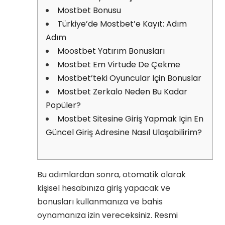
Mostbet Bonusu
Türkiye’de Mostbet’e Kayıt: Adım
Adım
Moostbet Yatırım Bonusları
Mostbet Em Virtude De Çekme
Mostbet’teki Oyuncular Için Bonuslar
Mostbet Zerkalo Neden Bu Kadar
Popüler?
Mostbet Sitesine Giriş Yapmak Için En
Güncel Giriş Adresine Nasıl Ulaşabilirim?
Bu adımlardan sonra, otomatik olarak
kişisel hesabınıza giriş yapacak ve
bonusları kullanmanıza ve bahis
oynamanıza izin vereceksiniz. Resmi