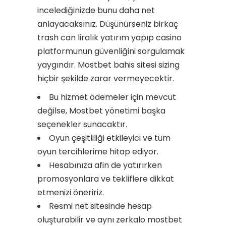
incelediğinizde bunu daha net
anlayacaksınız. Düşünürseniz birkaç
trash can liralık yatırım yapıp casino
platformunun güvenliğini sorgulamak
yaygındır. Mostbet bahis sitesi sizing
hiçbir şekilde zarar vermeyecektir.
Bu hizmet ödemeler için mevcut
değilse, Mostbet yönetimi başka
seçenekler sunacaktır.
Oyun çeşitliliği etkileyici ve tüm
oyun tercihlerime hitap ediyor.
Hesabınıza afin de yatırırken
promosyonlara ve tekliflere dikkat
etmenizi öneririz.
Resmi net sitesinde hesap
oluşturabilir ve aynı zerkalo mostbet