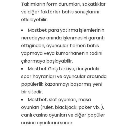
Takımların form durumları, sakatlıklar
ve diğer faktörler bahis sonuçlarını
etkileyebilir.
Mostbet para yatırma işlemlerinin
neredeyse anında işlenmesini garanti
ettiğinden, oyuncular hemen bahis
yapmaya veya kumarhanenin tadını
çıkarmaya başlayabilir.
Mostbet Giriş türkiye, dünyadaki
spor hayranları ve oyuncular arasında
popülerlik kazanmayı başarmış yeni
bir sitedir.
Mostbet, slot oyunları, masa
oyunları (rulet, blackjack, poker vb. ),
canlı casino oyunları ve diğer popüler
casino oyunlarını sunar.