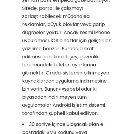
şeması basit empieza göze batmıyor.
Sitede, portal ile çalışmayı
zorlaştırabilecek müdahaleci
reklamlar, büyük bloklar veya garip
düğmeler yoktur. Ancak resmi iPhone
uygulaması, iOS cihazlar için geliştirilen
yazılıma benzer. Burada dikkat
edilmesi gereken ilk şey; güvenlik
bölümündeki telefon ayarlarına
gitmektir. Orada, sistemin bilinmeyen
kaynaklardan uygulama indirmesine
izin verin. Bunun» «sebebi odur ki,
piyasadan indirilmeyen tüm
uygulamalar Android işletim sistemi
tarafından şüpheli kabul ediliyor.
30 saniye içinde ulaşacak olan e-
postadaki SMS kodunu veya