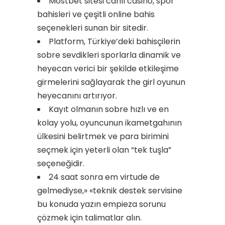
Mostbet sitesi canlı casino, spor
bahisleri ve çeşitli online bahis
seçenekleri sunan bir sitedir.
Platform, Türkiye’deki bahisçilerin
sobre sevdikleri sporlarla dinamik ve
heyecan verici bir şekilde etkileşime
girmelerini sağlayarak the girl oyunun
heyecanını artırıyor.
Kayıt olmanın sobre hızlı ve en
kolay yolu, oyuncunun ikametgahının
ülkesini belirtmek ve para birimini
seçmek için yeterli olan “tek tuşla”
seçeneğidir.
24 saat sonra em virtude de
gelmediyse,» «teknik destek servisine
bu konuda yazın empieza sorunu
çözmek için talimatlar alın.