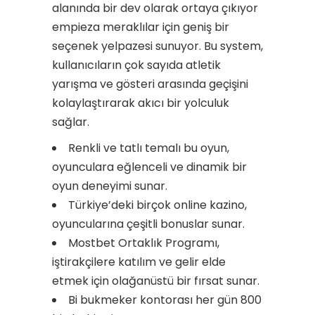
alanında bir dev olarak ortaya çıkıyor
empieza meraklılar için geniş bir
seçenek yelpazesi sunuyor. Bu system,
kullanıcıların çok sayıda atletik
yarışma ve gösteri arasında geçişini
kolaylaştırarak akıcı bir yolculuk
sağlar.
Renkli ve tatlı temalı bu oyun,
oyunculara eğlenceli ve dinamik bir
oyun deneyimi sunar.
Türkiye’deki birçok online kazino,
oyuncularına çeşitli bonuslar sunar.
Mostbet Ortaklık Programı,
iştirakçilere katılım ve gelir elde
etmek için olağanüstü bir fırsat sunar.
Bi bukmeker kontorası her gün 800