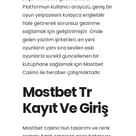
Platformun kullanıcı arayüzü, geniş bir
oyun yelpazesini kolayca erişilebilir
hale getirerek sorunsuz gezinme
sağlamak için geliştirilmiştir. Önde
gelen yazılım şirketleri, en yeni
oyunların yanı sıra sevilen eski
oyunlarla sürekli güncellenen bir
kütüphane sağlamak için Mostbet
Casino ile beraber çalışmaktadır.
Mostbet Tr
Kayıt Ve Giriş
Mostbet casino’nun tasarımı ve renk