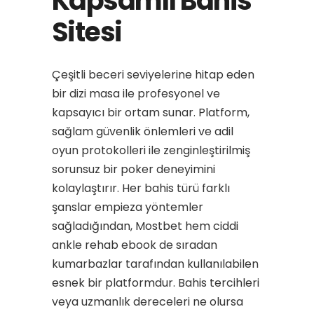
Kapsamlı Bahis
Sitesi
Çeşitli beceri seviyelerine hitap eden
bir dizi masa ile profesyonel ve
kapsayıcı bir ortam sunar. Platform,
sağlam güvenlik önlemleri ve adil
oyun protokolleri ile zenginleştirilmiş
sorunsuz bir poker deneyimini
kolaylaştırır. Her bahis türü farklı
şanslar empieza yöntemler
sağladığından, Mostbet hem ciddi
ankle rehab ebook de sıradan
kumarbazlar tarafından kullanılabilen
esnek bir platformdur. Bahis tercihleri
veya uzmanlık dereceleri ne olursa