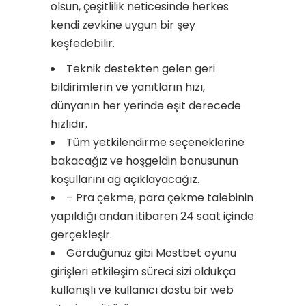
olsun, çeşitlilik neticesinde herkes
kendi zevkine uygun bir şey
keşfedebilir.
Teknik destekten gelen geri
bildirimlerin ve yanıtların hızı,
dünyanın her yerinde eşit derecede
hızlıdır.
Tüm yetkilendirme seçeneklerine
bakacağız ve hoşgeldin bonusunun
koşullarını ag açıklayacağız.
– Pra çekme, para çekme talebinin
yapıldığı andan itibaren 24 saat içinde
gerçekleşir.
Gördüğünüz gibi Mostbet oyunu
girişleri etkileşim süreci sizi oldukça
kullanışlı ve kullanıcı dostu bir web