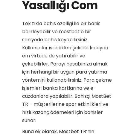
Yasallığı Com
Tek tıkla bahis özelliği ile bir bahis
belirleyebilir ve mostbet’e bir
saniyede bahis koyabilirsiniz.
Kullanıcılar istedikleri şekilde kolayca
em virtude de yatırabilir ve
çekebilirler. Parayı hesabınıza almak
için herhangi bir uygun para yatırma
yöntemini kullanabilirsiniz. Para çekme
işlemleri banka kartlarına ve e-
cüzdanlara yapılabilir. Bahisçi MostBet
TR – müşterilerine spor etkinlikleri ve
hızlı kazanç ödemeleri için bahisler
sunar.
Buna ek olarak, Mostbet TR’nin