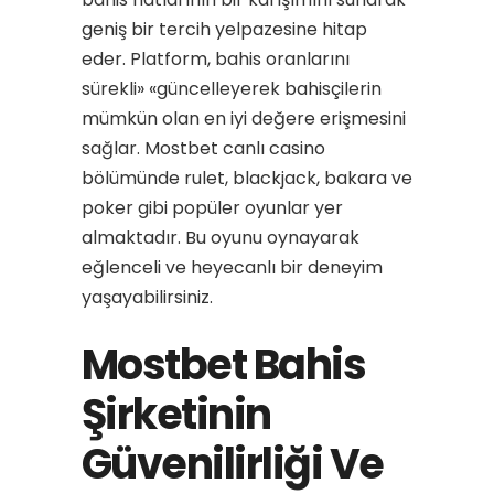
geniş bir tercih yelpazesine hitap
eder. Platform, bahis oranlarını
sürekli» «güncelleyerek bahisçilerin
mümkün olan en iyi değere erişmesini
sağlar. Mostbet canlı casino
bölümünde rulet, blackjack, bakara ve
poker gibi popüler oyunlar yer
almaktadır. Bu oyunu oynayarak
eğlenceli ve heyecanlı bir deneyim
yaşayabilirsiniz.
Mostbet Bahis
Şirketinin
Güvenilirliği Ve