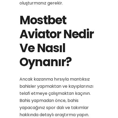
oluşturmanız gerekir.
Mostbet
Aviator Nedir
Ve Nasıl
Oynanır?
Ancak kazanma hırsıyla mantıksız
bahisler yapmaktan ve kayıplarınızı
telafi etmeye çalışmaktan kaçının.
Bahis yapmadan önce, bahis
yapacağınız spor dalı ve takımlar
hakkında detaylı araştırma yapın.