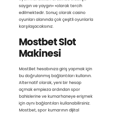
saygın ve yaygın» «olarak tercih
edilmektedir. Sonuç olarak casino
oyunları alanında çok çeşitli oyunlarla
karşılaşacaksınız.
Mostbet Slot
Makinesi
MostBet hesabınıza giriş yapmak için
bu doğrulanmış bağlantıları kullanın.
Alternatif olarak, yeni bir hesap
açmak empieza ardından spor
bahislerine ve kumarhaneye erişmek
için aynı bağlantıları kullanabilirsiniz.
Mostbet, spor kumarının dijital