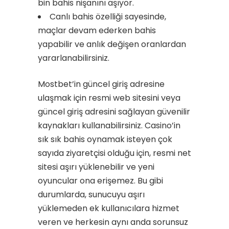
bin bahis nişanını aşıyor.
Canlı bahis özelliği sayesinde,
maçlar devam ederken bahis
yapabilir ve anlık değişen oranlardan
yararlanabilirsiniz.
Mostbet’in güncel giriş adresine
ulaşmak için resmi web sitesini veya
güncel giriş adresini sağlayan güvenilir
kaynakları kullanabilirsiniz. Casino’in
sık sık bahis oynamak isteyen çok
sayıda ziyaretçisi olduğu için, resmi net
sitesi aşırı yüklenebilir ve yeni
oyuncular ona erişemez. Bu gibi
durumlarda, sunucuyu aşırı
yüklemeden ek kullanıcılara hizmet
veren ve herkesin aynı anda sorunsuz