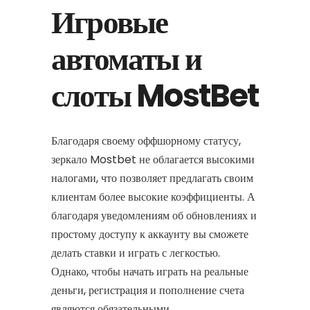
Игровые
автоматы и
слоты MostBet
Благодаря своему оффшорному статусу,
зеркало Mostbet не облагается высокими
налогами, что позволяет предлагать своим
клиентам более высокие коэффициенты. А
благодаря уведомлениям об обновлениях и
простому доступу к аккаунту вы сможете
делать ставки и играть с легкостью.
Однако, чтобы начать играть на реальные
деньги, регистрация и пополнение счета
являются обязательными.