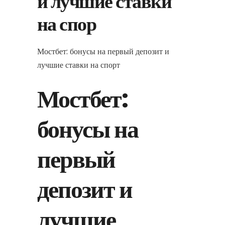
и лучшие ставки
на спор
Мостбет: бонусы на первый депозит и
лучшие ставки на спорт
Мостбет:
бонусы на
первый
депозит и
лучшие