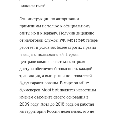
пользователей.
Эти инструкции по авторизации
применимы не только к официальному
сайту, но и к зеркалу. Получив лицензию
от налоговой службы РФ, Mostbet теперь
работает в условиях более строгих правил
и защиты пользователей. Первая
централизованная система контроля
доступа обеспечит безопасность каждой
транзакции, а выигрыши пользователей
будут гарантированы. В мире онлайн-
букмекеров Mostbet является известным
именем с момента своего основания в
2009 году. Хотя до 2018 года он работал
на территории России нелегально, это не