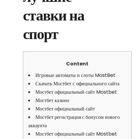
ставки на
спорт
Content
Игровые автоматы и слоты MostBet
Скачать Мостбет с официального сайта
Мостбет официальный сайт Mostbet
Мостбет казино
Мостбет официальный сайт
Мостбет регистрация с бонусом нового
аккаунта
Мостбет официальный сайт Mostbet