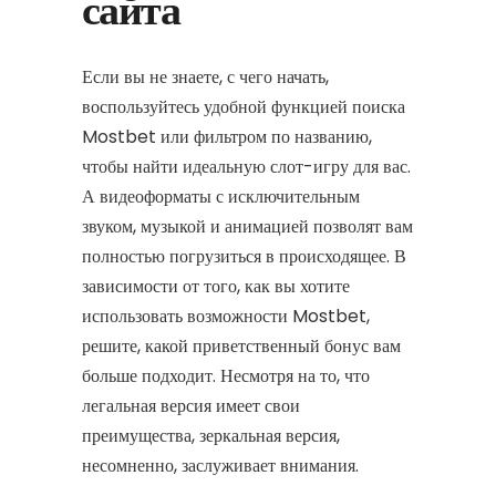
сайта
Если вы не знаете, с чего начать,
воспользуйтесь удобной функцией поиска
Mostbet или фильтром по названию,
чтобы найти идеальную слот-игру для вас.
А видеоформаты с исключительным
звуком, музыкой и анимацией позволят вам
полностью погрузиться в происходящее. В
зависимости от того, как вы хотите
использовать возможности Mostbet,
решите, какой приветственный бонус вам
больше подходит. Несмотря на то, что
легальная версия имеет свои
преимущества, зеркальная версия,
несомненно, заслуживает внимания.