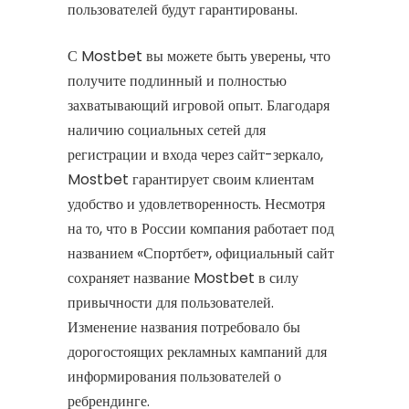
пользователей будут гарантированы.
С Mostbet вы можете быть уверены, что
получите подлинный и полностью
захватывающий игровой опыт. Благодаря
наличию социальных сетей для
регистрации и входа через сайт-зеркало,
Mostbet гарантирует своим клиентам
удобство и удовлетворенность. Несмотря
на то, что в России компания работает под
названием «Спортбет», официальный сайт
сохраняет название Mostbet в силу
привычности для пользователей.
Изменение названия потребовало бы
дорогостоящих рекламных кампаний для
информирования пользователей о
ребрендинге.