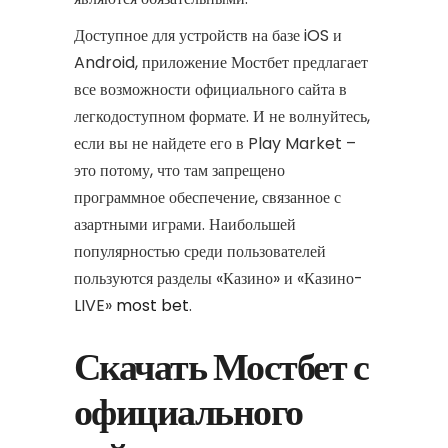
Доступное для устройств на базе iOS и
Android, приложение Мостбет предлагает
все возможности официального сайта в
легкодоступном формате. И не волнуйтесь,
если вы не найдете его в Play Market –
это потому, что там запрещено
программное обеспечение, связанное с
азартными играми. Наибольшей
популярностью среди пользователей
пользуются разделы «Казино» и «Казино-
LIVE»
most bet
.
Скачать Мостбет с
официального