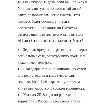
то для каждого. И даже если вы новичок в
беттинге, интуитивно понятный дизайн
сайта позволит вам легко начать. Этот
процесс будет осуществляться в
соответствии с правилами Системы
регистрации центрального депозитария
https://mostbetcasinoz.com/apk/
.
Зеркало предлагает регистрацию через
социальные сети, электронную почту или
даже номер телефона.
Благодаря наличию социальных сетей
для регистрации и входа через сайт-
зеркало, Mostbet гарантирует своим
клиентам удобство и удовлетворенность.
Хотя до 2018 года он работал на
территории России нелегально, это не