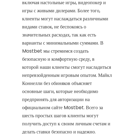
включая настольные игры, видеопокер и
игры с живыми дилерами. Более того,
клиенты могут наслаждаться различными
видами ставок, не беспокоясь о
значительных расходах, так как есть
варианты с минимальными суммами. В
Mostbet мы стремимся создать
безопасную и комфортную среду, в
которой наши клиенты смогут насладиться
непревзойденным игровым опытом. Майкл
Коннелли без обиняков объясняет
основные шаги, которые необходимо
предпринять для авторизации на
официальном сайте Mostbet. Всего за
шесть простых шагов клиенты могут
получить доступ к своим личным счетам и
делать ставки безопасно и надежно.