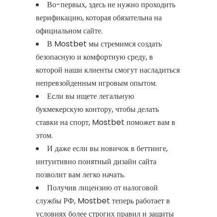
Во-первых, здесь не нужно проходить
верификацию, которая обязательна на
официальном сайте.
В Mostbet мы стремимся создать
безопасную и комфортную среду, в
которой наши клиенты смогут насладиться
непревзойденным игровым опытом.
Если вы ищете легальную
букмекерскую контору, чтобы делать
ставки на спорт, Mostbet поможет вам в
этом.
И даже если вы новичок в беттинге,
интуитивно понятный дизайн сайта
позволит вам легко начать.
Получив лицензию от налоговой
службы РФ, Mostbet теперь работает в
условиях более строгих правил и защиты