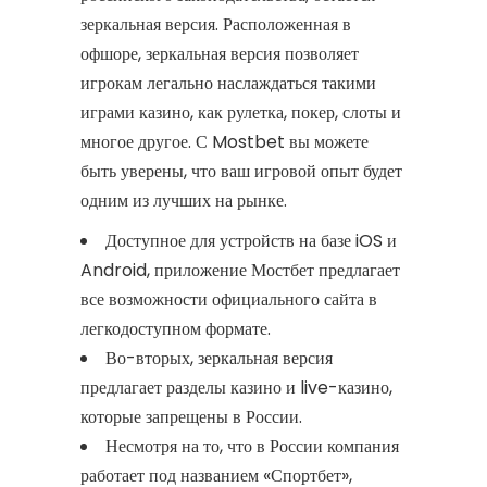
зеркальная версия. Расположенная в
офшоре, зеркальная версия позволяет
игрокам легально наслаждаться такими
играми казино, как рулетка, покер, слоты и
многое другое. С Mostbet вы можете
быть уверены, что ваш игровой опыт будет
одним из лучших на рынке.
Доступное для устройств на базе iOS и
Android, приложение Мостбет предлагает
все возможности официального сайта в
легкодоступном формате.
Во-вторых, зеркальная версия
предлагает разделы казино и live-казино,
которые запрещены в России.
Несмотря на то, что в России компания
работает под названием «Спортбет»,