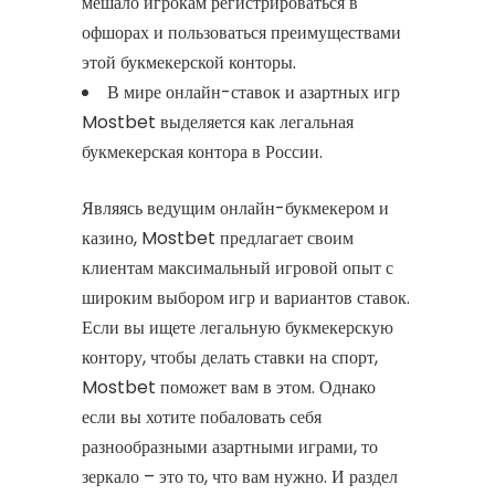
мешало игрокам регистрироваться в
офшорах и пользоваться преимуществами
этой букмекерской конторы.
В мире онлайн-ставок и азартных игр
Mostbet выделяется как легальная
букмекерская контора в России.
Являясь ведущим онлайн-букмекером и
казино, Mostbet предлагает своим
клиентам максимальный игровой опыт с
широким выбором игр и вариантов ставок.
Если вы ищете легальную букмекерскую
контору, чтобы делать ставки на спорт,
Mostbet поможет вам в этом. Однако
если вы хотите побаловать себя
разнообразными азартными играми, то
зеркало – это то, что вам нужно. И раздел