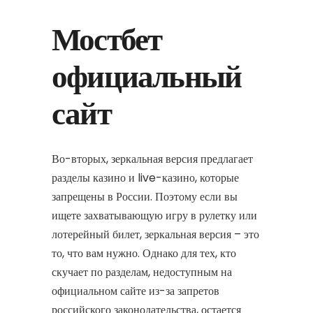
Мостбет
официальный
сайт
Во-вторых, зеркальная версия предлагает
разделы казино и live-казино, которые
запрещены в России. Поэтому если вы
ищете захватывающую игру в рулетку или
лотерейный билет, зеркальная версия – это
то, что вам нужно. Однако для тех, кто
скучает по разделам, недоступным на
официальном сайте из-за запретов
российского законодательства, остается