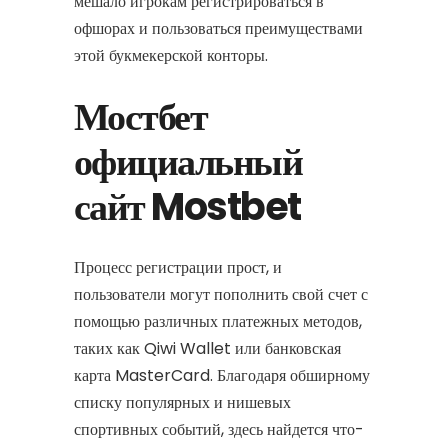
мешало игрокам регистрироваться в
офшорах и пользоваться преимуществами
этой букмекерской конторы.
Мостбет
официальный
сайт Mostbet
Процесс регистрации прост, и
пользователи могут пополнить свой счет с
помощью различных платежных методов,
таких как Qiwi Wallet или банковская
карта MasterCard. Благодаря обширному
списку популярных и нишевых
спортивных событий, здесь найдется что-