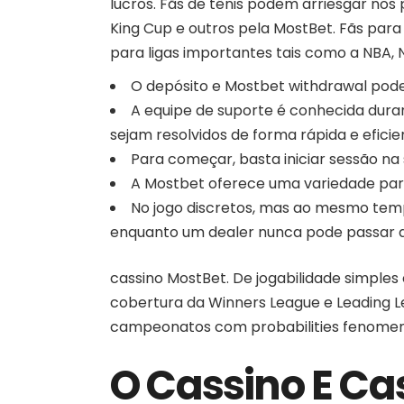
lucros. Fãs de tênis podem arriesgar nos 
King Cup e outros pela MostBet. Fãs pa
para ligas importantes tais como a NBA, 
O depósito e Mostbet withdrawal podem
A equipe de suporte é conhecida duran
sejam resolvidos de forma rápida e eficie
Para começar, basta iniciar sessão na 
A Mostbet oferece uma variedade para
No jogo discretos, mas ao mesmo tem
enquanto um dealer nunca pode passar d
cassino MostBet. De jogabilidade simple
cobertura da Winners League e Leading L
campeonatos com probabilities fenomen
O Cassino E Ca