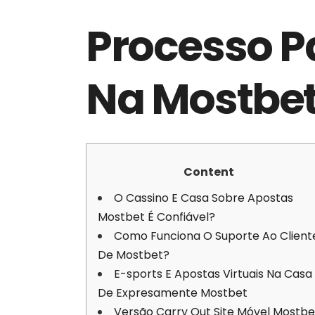
Processo P
Na Mostbe
Content
O Cassino E Casa Sobre Apostas
Mostbet É Confiável?
Como Funciona O Suporte Ao Client
De Mostbet?
E-sports E Apostas Virtuais Na Casa
De Expresamente Mostbet
Versão Carry Out Site Móvel Mostbe