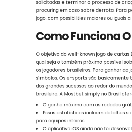
solicitadas e terminar o processo de cr
procuring em caso sobre derrota. Para po
jogo, com possibilities maiores ou iguais a 
Como Funciona O 
O objetivo do well-known jogo de cartas 
qual seja o também próximo possível sobr
os jogadores brasileiros. Para ganhar ao
símbolos. Os e-sports são basicamente to
dos grandes sucessos ao redor do mundo 
brasileiro. A Mostbet simply no Brasil o
O ganho máximo com as rodadas gráti
Essas estatísticas incluem detalhes sob
para equipes inteiras.
O aplicativo iOS ainda não foi desenv