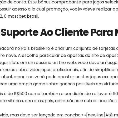
iação de conta. Este bônus comprobante para jogos selec
ssuir acesso a la cual promoção, você» «deve realizar apo
2. 0
mostbet brasil
.
Suporte Ao Cliente Para
Bacará no País brasileiro é criar um conjunto de tarjet
e nove. A escolha particular de apostas do site de apos
 jogar slots em um cassino on the web, você deve arriesg
rneios sobre videojogos profissionais, afin de simplifi
atual, e por isso você pode apostar nestes jogos excep
ferece uma ampla gama sobre ganhos possíveis em virtude
s é de R$500 como também o condición de rollover é 60
re vitórias, derrotas, gols, adversários e outras ocasiõe
olvido, mas deve ser lançado em conciso.» «[newline]Até 