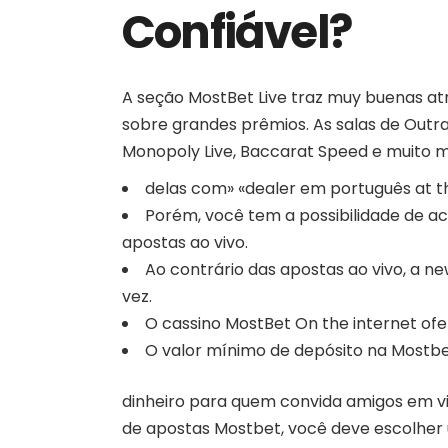
Confiável?
A seção MostBet Live traz muy buenas at
sobre grandes prêmios. As salas de Out
Monopoly Live, Baccarat Speed e muito m
delas com» «dealer em português at t
Porém, você tem a possibilidade de 
apostas ao vivo.
Ao contrário das apostas ao vivo, a ne
vez.
O cassino MostBet On the internet ofe
O valor mínimo de depósito na Mostbet
dinheiro para quem convida amigos em vi
de apostas Mostbet, você deve escolher