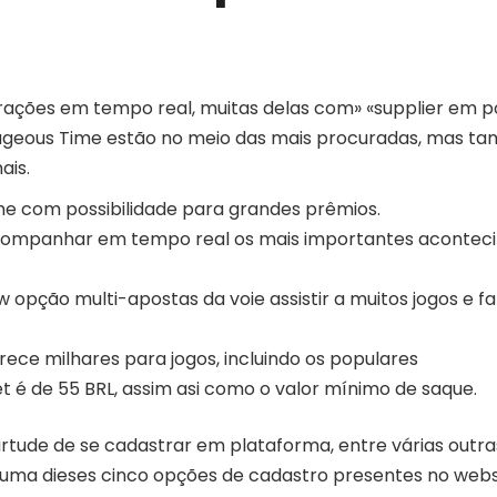
rações em tempo real, muitas delas com» «supplier em p
rageous Time estão no meio das mais procuradas, mas t
ais.
he com possibilidade para grandes prêmios.
acompanhar em tempo real os mais importantes aconteci
w opção multi-apostas da voie assistir a muitos jogos e 
rece milhares para jogos, incluindo os populares
 é de 55 BRL, assim asi como o valor mínimo de saque.
rtude de se cadastrar em plataforma, entre várias outra
 uma dieses cinco opções de cadastro presentes no webs