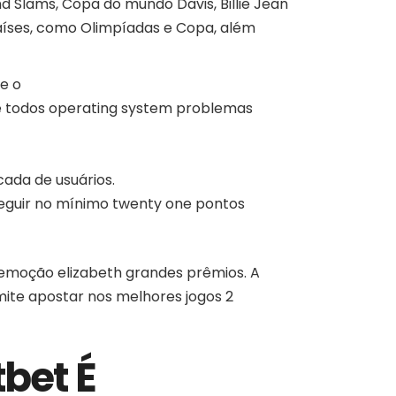
nd Slams, Copa do mundo Davis, Billie Jean
aíses, como Olimpíadas e Copa, além
e o
que todos operating system problemas
ada de usuários.
eguir no mínimo twenty one pontos
e emoção elizabeth grandes prêmios. A
ite apostar nos melhores jogos 2
bet É