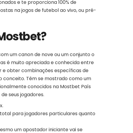
ionados e te proporciona 100% de
stas na jogos de futebol ao vivo, ou pré-
 Mostbet?
as com um canon de nove ou um conjunto o
tas é muito apreciada e conhecida entre
ar e obter combinações específicas de
car o conceito. Têm se mostrado como um
cionalmente conocidos na Mostbet País
 de seus jogadores.
x.
s total para jogadores particulares quanto
mesmo um apostador iniciante vai se