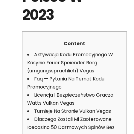
2023
Content
Aktywacja Kodu Promocyjnego W
Kasynie Feuer Speiender Berg
(umgangssprachlich) Vegas
Faq — Pytania Na Temat Kodu
Promocyjnego
Licencja I Bezpieczeństwo Gracza
Watts Vulkan Vegas
Turnieje Na Stronie Vulkan Vegas
Dlaczego Zostali Mi Zaoferowane
Icecasino 50 Darmowych Spinów Bez