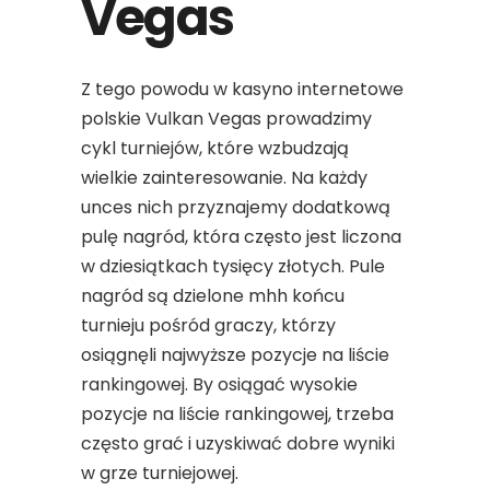
Vegas
Z tego powodu w kasyno internetowe
polskie Vulkan Vegas prowadzimy
cykl turniejów, które wzbudzają
wielkie zainteresowanie. Na każdy
unces nich przyznajemy dodatkową
pulę nagród, która często jest liczona
w dziesiątkach tysięcy złotych. Pule
nagród są dzielone mhh końcu
turnieju pośród graczy, którzy
osiągnęli najwyższe pozycje na liście
rankingowej. By osiągać wysokie
pozycje na liście rankingowej, trzeba
często grać i uzyskiwać dobre wyniki
w grze turniejowej.