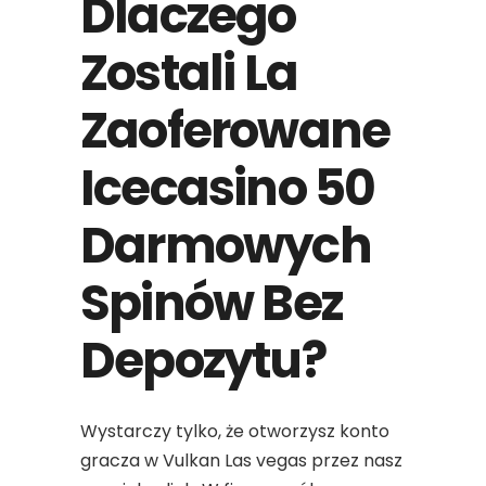
Dlaczego
Zostali La
Zaoferowane
Icecasino 50
Darmowych
Spinów Bez
Depozytu?
Wystarczy tylko, że otworzysz konto
gracza w Vulkan Las vegas przez nasz