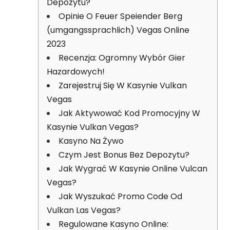
Depozytu?
Opinie O Feuer Speiender Berg
(umgangssprachlich) Vegas Online
2023
Recenzja: Ogromny Wybór Gier
Hazardowych!
Zarejestruj Się W Kasynie Vulkan
Vegas
Jak Aktywować Kod Promocyjny W
Kasynie Vulkan Vegas?
Kasyno Na Żywo
Czym Jest Bonus Bez Depozytu?
Jak Wygrać W Kasynie Online Vulcan
Vegas?
Jak Wyszukać Promo Code Od
Vulkan Las Vegas?
Regulowane Kasyno Online: