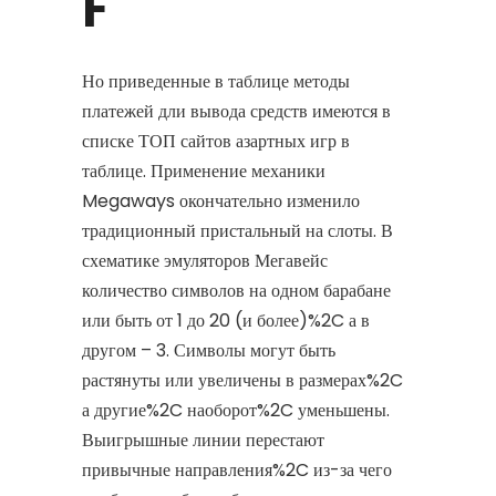
F
Но приведенные в таблице методы
платежей дли вывода средств имеются в
списке ТОП сайтов азартных игр в
таблице. Применение механики
Megaways окончательно изменило
традиционный пристальный на слоты. В
схематике эмуляторов Мегавейс
количество символов на одном барабане
или быть от 1 до 20 (и более)%2C а в
другом – 3. Символы могут быть
растянуты или увеличены в размерах%2C
а другие%2C наоборот%2C уменьшены.
Выигрышные линии перестают
привычные направления%2C из-за чего