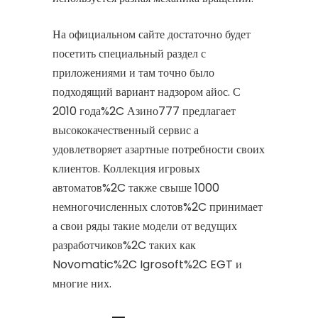
На официальном сайте достаточно будет
посетить специальный раздел с
приложениями и там точно было
подходящий вариант надзором айос. С
2010 года%2C Азино777 предлагает
высококачественный сервис а
удовлетворяет азартные потребности своих
клиентов. Коллекция игровых
автоматов%2C также свыше 1000
немногочисленных слотов%2C принимает
а свои ряды такие модели от ведущих
разработчиков%2C таких как
Novomatic%2C Igrosoft%2C EGT и
многие них.