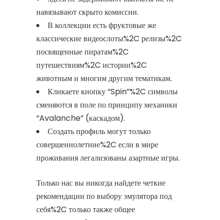
навязывают скрыто комиссии.
В коллекции есть фруктовые же
классические видеослоты%2C релизы%2C
посвященные пиратам%2C
путешествиям%2C истории%2C
животным и многим другим тематикам.
Кликаете кнопку “Spin”%2C символы
сменяются в поле по принципу механики
“Avalanche” (каскадом).
Создать профиль могут только
совершеннолетние%2C если в мире
проживания легализованы азартные игры.
Только нас вы никогда найдете четкие
рекомендации по выбору эмулятора под
себя%2C только также общее