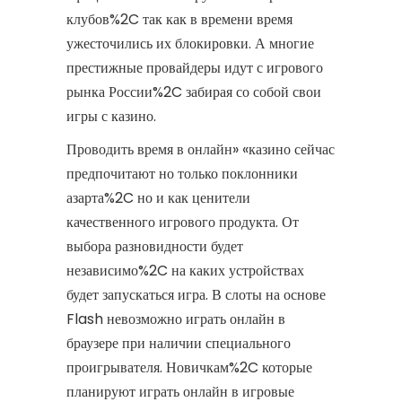
клубов%2C так как в времени время
ужесточились их блокировки. А многие
престижные провайдеры идут с игрового
рынка России%2C забирая со собой свои
игры с казино.
Проводить время в онлайн» «казино сейчас
предпочитают но только поклонники
азарта%2C но и как ценители
качественного игрового продукта. От
выбора разновидности будет
независимо%2C на каких устройствах
будет запускаться игра. В слоты на основе
Flash невозможно играть онлайн в
браузере при наличии специального
проигрывателя. Новичкам%2C которые
планируют играть онлайн в игровые