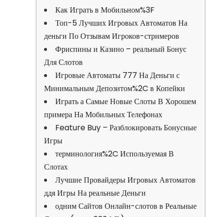
Как Играть в Мобильном%3F
Топ-5 Лучших Игровых Автоматов На
деньги По Отзывам Игроков-стримеров
Фриспины и Казино – реальный Бонус
Для Слотов
Игровые Автоматы 777 На Деньги с
Минимальным Депозитом%2C в Копейки
Играть а Самые Новые Слоты В Хорошем
примера На Мобильных Телефонах
Feature Buy – Разблокировать Бонусные
Игры
терминология%2C Используемая В
Слотах
Лучшие Провайдеры Игровых Автоматов
ддя Игры На реальные Деньги
одним Сайтов Онлайн-слотов в Реальные