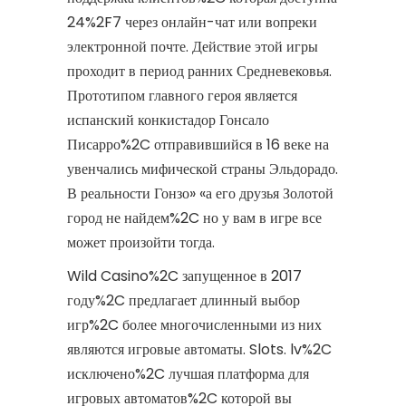
24%2F7 через онлайн-чат или вопреки
электронной почте. Действие этой игры
проходит в период ранних Средневековья.
Прототипом главного героя является
испанский конкистадор Гонсало
Писарро%2C отправившийся в 16 веке на
увенчались мифической страны Эльдорадо.
В реальности Гонзо» «а его друзья Золотой
город не найдем%2C но у вам в игре все
может произойти тогда.
Wild Casino%2C запущенное в 2017
году%2C предлагает длинный выбор
игр%2C более многочисленными из них
являются игровые автоматы. Slots. lv%2C
исключено%2C лучшая платформа для
игровых автоматов%2C которой вы