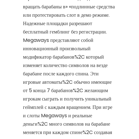
вращать барабаны в» «подлинные средства
или протестировать слот в демо режиме.
Надежные площадки разрешают
бесплатный гемблинг без регистрации.
Megaways представляют собой
инновационный произвольный
модификатор барабанов%2C который
изменяет количество символов на везде
барабане после каждого спина. Эти
игровые автоматы%2C обычно имеющие
от 5 конца 7 барабанов%2C желающим
игрокам сыграть и получить уникальный
геймплей с каждым вращением. При игре
и слоты Megaways и реальные
деньги%2C много символов на барабане
меняется при каждом спине%2C создавая