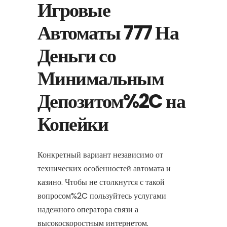
Игровые
Автоматы 777 На
Деньги со
Минимальным
Депозитом%2C на
Копейки
Конкретный вариант независимо от
технических особенностей автомата и
казино. Чтобы не столкнутся с такой
вопросом%2C пользуйтесь услугами
надежного оператора связи а
высокоскоростным интернетом.