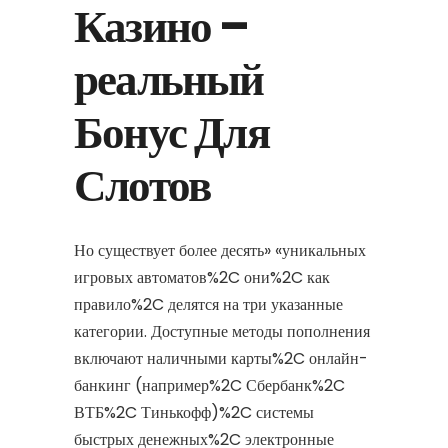
Казино –
реальный
Бонус Для
Слотов
Но существует более десять» «уникальных
игровых автоматов%2C они%2C как
правило%2C делятся на три указанные
категории. Доступные методы пополнения
включают наличными карты%2C онлайн-
банкинг (например%2C Сбербанк%2C
ВТБ%2C Тинькофф)%2C системы
быстрых денежных%2C электронные