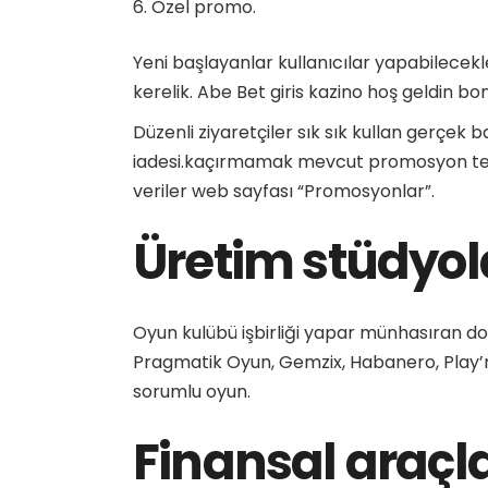
Özel promo.
Yeni başlayanlar kullanıcılar yapabilecekl
kerelik. Abe Bet giris kazino hoş geldin b
Düzenli ziyaretçiler sık sık kullan gerçek 
iadesi.kaçırmamak mevcut promosyon teklif
veriler web sayfası “Promosyonlar”.
Üretim stüdyol
Oyun kulübü işbirliği yapar münhasıran doğ
Pragmatik Oyun, Gemzix, Habanero, Play’n G
sorumlu oyun.
Finansal araçl