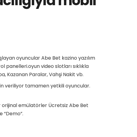
acılığıyla mobil
aşlayan oyuncular Abe Bet kazino yazılım
l panelleri.oyun video slotları sıklıkla
a, Kazanan Paralar, Vahşi Nakit vb.
 veriliyor tamamen yetkili oyuncular.
rijinal emülatörler Ücretsiz Abe Bet
me “Demo”.