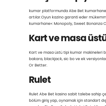
kumar platformunda Abe Bet kumarhane oyun 
artılar.Oyun kazino garanti eder mükemmel g
kumarhane»: Monopoly, Sweet Bonanza Ca
Kart ve masa üstü
Kart ve masa üstü tipi kumar makineleri 
bakara, blackjack, sic bo ve ek versiyonl
Or Better.
Rulet
Rulet Abe Bet kasino sabit talebe sahip ç
bölüm giriş yap, oynamak için standart dış