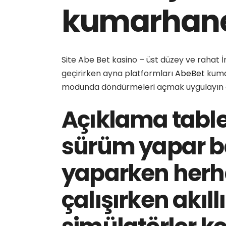
kumarhan
Site Abe Bet kasino – üst düzey ve rahat İ
geçirirken ayna platformları
AbeBet
kuma
modunda döndürmeleri açmak uygulayın diğer
Açıklama table
sürüm yapar ba
yaparken herh
çalışırken akıll