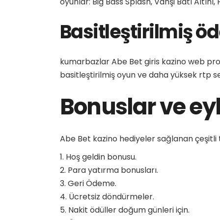
oyunlar: Big Bass Splash, Vahşi Batı Altın
Basitleştirilmiş ö
kumarbazlar Abe Bet giris kazino web projes
basitleştirilmiş oyun ve daha yüksek rtp se
Bonuslar ve ey
Abe Bet kazino hediyeler sağlanan çeşitl
Hoş geldin bonusu.
Para yatırma bonusları.
Geri Ödeme.
Ücretsiz döndürmeler.
Nakit ödüller doğum günleri için.