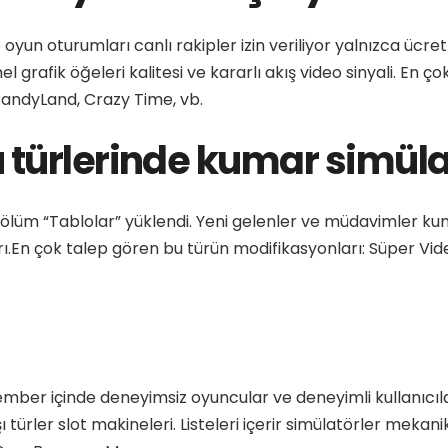
oturumları canlı rakipler izin veriliyor yalnızca ücretli 
rafik öğeleri kalitesi ve kararlı akış video sinyali. En ço
ndyLand, Crazy Time, vb.
 türlerinde kumar simüla
bölüm “Tablolar” yüklendi. Yeni gelenler ve müdavimler 
arı.En çok talep gören bu türün modifikasyonları: Süper Vi
ember içinde deneyimsiz oyuncular ve deneyimli kullanıcıl
ı türler slot makineleri. Listeleri içerir simülatörler mek