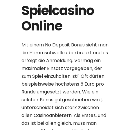
Spielcasino
Online
Mit einem No Deposit Bonus sieht man
die Hemmschwelle überbrückt und es
erfolgt die Anmeldung. Vermag ein
maximaler Einsatz vorgegeben, der
zum Spiel einzuhalten ist? Oft dürfen
beispielsweise höchstens 5 Euro pro
Runde umgesetzt werden. Wie ein
solcher Bonus gutgeschrieben wird,
unterscheidet sich stark zwischen
allen Casinoanbietern. Als Erstes, und
das ist bei allen gleich, muss man