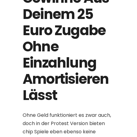
Deinem 25
Euro Zugabe
Ohne
Einzahlung
Amortisieren
Lässt
Ohne Geld funktioniert es zwar auch,
doch in der Protest Version bieten
chip Spiele eben ebenso keine