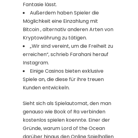
Fantasie lässt.
Außerdem haben Spieler die
Möglichkeit eine Einzahlung mit
Bitcoin , alternativ anderen Arten von
Kryptowährung zu tätigen.
„Wir sind vereint, um die Freiheit zu
erreichen“, schrieb Farahani herauf
Instagram.
Einige Casinos bieten exklusive
Spiele an, die diese für ihre treuen
Kunden entwickeln.
Sieht sich als Spielautomat, den man
genauso wie Book of Ra verbinden
kostenlos spielen koennte. Einer der
Gründe, warum Lord of the Ocean
darüber hinaus den Online Spielhallen