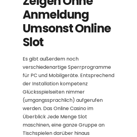
Zeigen Ohne
Anmeldung
Umsonst Online
Slot
Es gibt außerdem noch
verschiedenartige Sperrprogramme
für PC und Mobilgeräte. Entsprechend
der Installation kompetenz
Glücksspielseiten nimmer
(umgangssprachlich) aufgerufen
werden. Das Online Casino im
Überblick Jede Menge Slot
maschinen, eine ganze Gruppe an
Tischspielen darüber hinaus