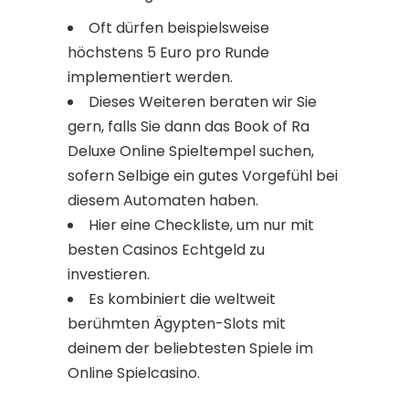
Oft dürfen beispielsweise
höchstens 5 Euro pro Runde
implementiert werden.
Dieses Weiteren beraten wir Sie
gern, falls Sie dann das Book of Ra
Deluxe Online Spieltempel suchen,
sofern Selbige ein gutes Vorgefühl bei
diesem Automaten haben.
Hier eine Checkliste, um nur mit
besten Casinos Echtgeld zu
investieren.
Es kombiniert die weltweit
berühmten Ägypten-Slots mit
deinem der beliebtesten Spiele im
Online Spielcasino.