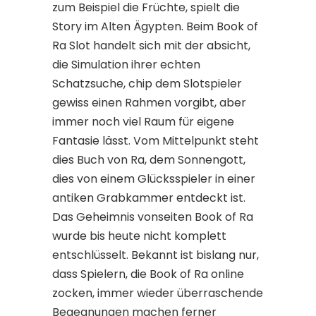
zum Beispiel die Früchte, spielt die
Story im Alten Ägypten. Beim Book of
Ra Slot handelt sich mit der absicht,
die Simulation ihrer echten
Schatzsuche, chip dem Slotspieler
gewiss einen Rahmen vorgibt, aber
immer noch viel Raum für eigene
Fantasie lässt. Vom Mittelpunkt steht
dies Buch von Ra, dem Sonnengott,
dies von einem Glücksspieler in einer
antiken Grabkammer entdeckt ist.
Das Geheimnis vonseiten Book of Ra
wurde bis heute nicht komplett
entschlüsselt. Bekannt ist bislang nur,
dass Spielern, die Book of Ra online
zocken, immer wieder überraschende
Begegnungen machen ferner