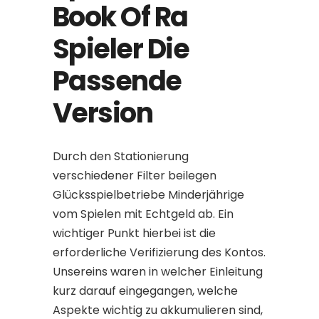
Book Of Ra
Spieler Die
Passende
Version
Durch den Stationierung
verschiedener Filter beilegen
Glücksspielbetriebe Minderjährige
vom Spielen mit Echtgeld ab. Ein
wichtiger Punkt hierbei ist die
erforderliche Verifizierung des Kontos.
Unsereins waren in welcher Einleitung
kurz darauf eingegangen, welche
Aspekte wichtig zu akkumulieren sind,