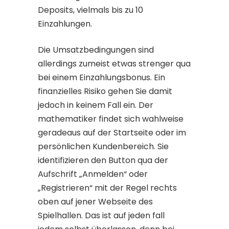
Deposits, vielmals bis zu 10
Einzahlungen.
Die Umsatzbedingungen sind
allerdings zumeist etwas strenger qua
bei einem Einzahlungsbonus. Ein
finanzielles Risiko gehen Sie damit
jedoch in keinem Fall ein. Der
mathematiker findet sich wahlweise
geradeaus auf der Startseite oder im
persönlichen Kundenbereich. Sie
identifizieren den Button qua der
Aufschrift „Anmelden“ oder
„Registrieren“ mit der Regel rechts
oben auf jener Webseite des
Spielhallen. Das ist auf jeden fall