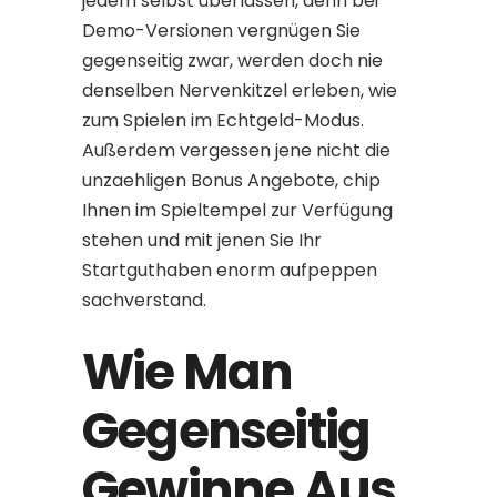
jedem selbst überlassen, denn bei
Demo-Versionen vergnügen Sie
gegenseitig zwar, werden doch nie
denselben Nervenkitzel erleben, wie
zum Spielen im Echtgeld-Modus.
Außerdem vergessen jene nicht die
unzaehligen Bonus Angebote, chip
Ihnen im Spieltempel zur Verfügung
stehen und mit jenen Sie Ihr
Startguthaben enorm aufpeppen
sachverstand.
Wie Man
Gegenseitig
Gewinne Aus