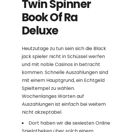
Twin Spinner
Book Of Ra
Deluxe
Heutzutage zu tun sein sich die Black
jack spieler nicht in Schüssel werfen
und mit noble Casinos in betracht
kommen. Schnelle Auszahlungen sind
mit einem Hauptgrund, ein Echtgeld
Spieltempel zu wählen.
Wochenlanges Warten auf
Auszahlungen ist einfach bei weitem
nicht akzeptabel.
Dort haben wir die sexiesten Online
Spielotheken über solch einem