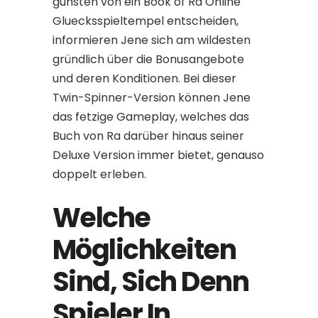
gunsten von ein Book of Ra Online
Gluecksspieltempel entscheiden,
informieren Jene sich am wildesten
gründlich über die Bonusangebote
und deren Konditionen. Bei dieser
Twin-Spinner-Version können Jene
das fetzige Gameplay, welches das
Buch von Ra darüber hinaus seiner
Deluxe Version immer bietet, genauso
doppelt erleben.
Welche
Möglichkeiten
Sind, Sich Denn
Spieler In