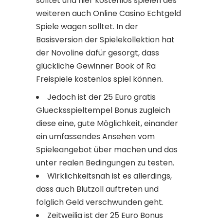
solltet und hier kostenlos spielen des
weiteren auch Online Casino Echtgeld
Spiele wagen solltet. In der
Basisversion der Spielekollektion hat
der Novoline dafür gesorgt, dass
glückliche Gewinner Book of Ra
Freispiele kostenlos spiel können.
Jedoch ist der 25 Euro gratis
Gluecksspieltempel Bonus zugleich
diese eine, gute Möglichkeit, einander
ein umfassendes Ansehen vom
Spieleangebot über machen und das
unter realen Bedingungen zu testen.
Wirklichkeitsnah ist es allerdings,
dass auch Blutzoll auftreten und
folglich Geld verschwunden geht.
Zeitweilig ist der 25 Euro Bonus