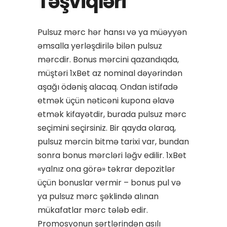
Təşviqləri
Pulsuz mərc hər hansı və ya müəyyən
əmsalla yerləşdirilə bilən pulsuz
mərcdir. Bonus mərcini qazandıqda,
müştəri 1xBet az nominal dəyərindən
aşağı ödəniş alacaq. Ondan istifadə
etmək üçün nəticəni kupona əlavə
etmək kifayətdir, burada pulsuz mərc
seçimini seçirsiniz. Bir qayda olaraq,
pulsuz mərcin bitmə tarixi var, bundan
sonra bonus mərcləri ləğv edilir. 1xBet
«yalnız ona görə» təkrar depozitlər
üçün bonuslar vermir – bonus pul və
ya pulsuz mərc şəklində alınan
mükafatlar mərc tələb edir.
Promosyonun şərtlərindən asılı