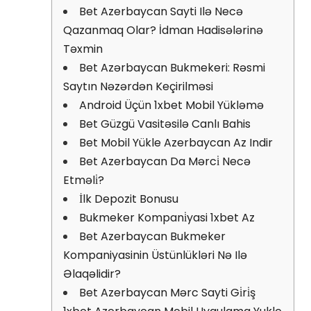
Bet Azerbaycan Sayti Ilə Necə
Qazanmaq Olar? İdman Hadisələrinə
Təxmin
Bet Azərbaycan Bukmekeri: Rəsmi
Saytın Nəzərdən Keçirilməsi
Android Üçün 1xbet Mobil Yükləmə
Bet Güzgü Vasitəsilə Canlı Bahis
Bet Mobil Yükle Azerbaycan Az Indir
Bet Azerbaycan Da Mərci̇ Necə
Etməli̇?
İlk Depozit Bonusu
Bukmeker Kompani̇yasi 1xbet Az
Bet Azerbaycan Bukmeker
Kompaniyasinin Üstünlükləri Nə Ilə
Əlaqəlidir?
Bet Azerbaycan Mərc Sayti Gi̇ri̇ş