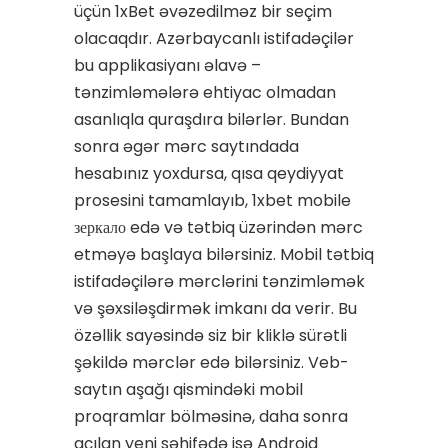
üçün 1xBet əvəzedilməz bir seçim
olacaqdır. Azərbaycanlı istifadəçilər
bu applikasiyanı əlavə –
tənzimləmələrə ehtiyac olmadan
asanlıqla quraşdıra bilərlər. Bundan
sonra əgər mərc saytındada
hesabınız yoxdursa, qısa qeydiyyat
prosesini tamamlayıb, 1xbet mobile
зеркало edə və tətbiq üzərindən mərc
etməyə başlaya bilərsiniz. Mobil tətbiq
istifadəçilərə mərclərini tənzimləmək
və şəxsiləşdirmək imkanı da verir. Bu
özəllik sayəsində siz bir kliklə sürətli
şəkildə mərclər edə bilərsiniz. Veb-
saytın aşağı qismindəki mobil
proqramlar bölməsinə, daha sonra
açılan yeni səhifədə isə Android