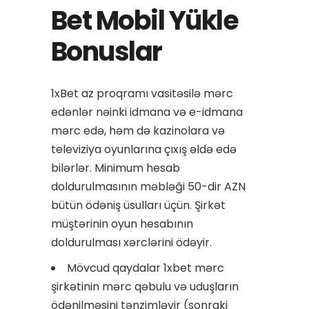
Bet Mobil Yükle
Bonuslar
1xBet az proqramı vasitəsilə mərc
edənlər nəinki idmana və e-idmana
mərc edə, həm də kazinolara və
televiziya oyunlarına çıxış əldə edə
bilərlər. Minimum hesab
doldurulmasının məbləği 50-dir AZN
bütün ödəniş üsulları üçün. Şirkət
müştərinin oyun hesabının
doldurulması xərclərini ödəyir.
Mövcud qaydalar 1xbet mərc
şirkətinin mərc qəbulu və uduşların
ödənilməsini tənzimləyir (sonraki