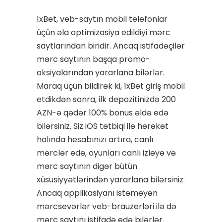
1xBet, veb-saytın mobil telefonlar
üçün əla optimizasiya edildiyi mərc
saytlarından biridir. Ancaq istifadəçilər
mərc saytının başqa promo-
aksiyalarından yararlana bilərlər.
Maraq üçün bildirək ki, 1xBet giriş mobil
etdikdən sonra, ilk depozitinizdə 200
AZN-ə qədər 100% bonus əldə edə
bilərsiniz. Siz iOS tətbiqi ilə hərəkət
halında hesabınızı artıra, canlı
mərclər edə, oyunları canlı izləyə və
mərc saytının digər bütün
xüsusiyyətlərindən yararlana bilərsiniz.
Ancaq applikasiyanı istəməyən
mərcsevərlər veb-brauzerləri ilə də
mərc saytını istifadə edə bilərlər.