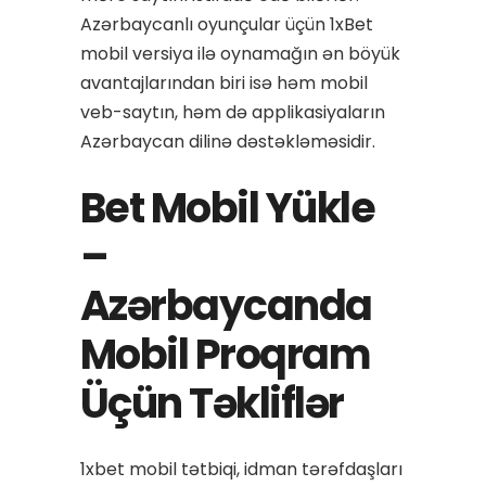
Azərbaycanlı oyunçular üçün 1xBet
mobil versiya ilə oynamağın ən böyük
avantajlarından biri isə həm mobil
veb-saytın, həm də applikasiyaların
Azərbaycan dilinə dəstəkləməsidir.
Bet Mobil Yükle
–
Azərbaycanda
Mobil Proqram
Üçün Təkliflər
1xbet mobil tətbiqi, idman tərəfdaşları