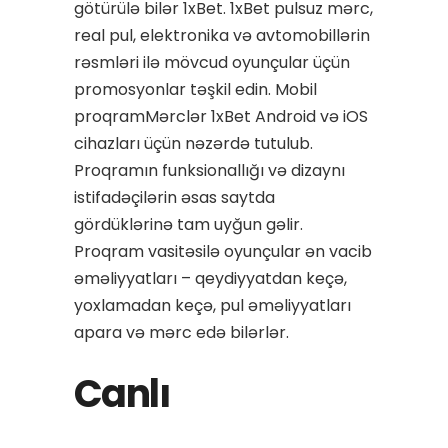
götürülə bilər 1xBet. 1xBet pulsuz mərc,
real pul, elektronika və avtomobillərin
rəsmləri ilə mövcud oyunçular üçün
promosyonlar təşkil edin. Mobil
proqramMərclər 1xBet Android və iOS
cihazları üçün nəzərdə tutulub.
Proqramın funksionallığı və dizaynı
istifadəçilərin əsas saytda
gördüklərinə tam uyğun gəlir.
Proqram vasitəsilə oyunçular ən vacib
əməliyyatları – qeydiyyatdan keçə,
yoxlamadan keçə, pul əməliyyatları
apara və mərc edə bilərlər.
Canlı