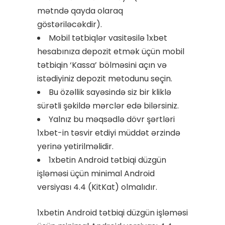
mətndə qayda olaraq
göstəriləcəkdir).
Mobil tətbiqlər vasitəsilə 1xbet
hesabınıza depozit etmək üçün mobil
tətbiqin ‘Kassa’ bölməsini açın və
istədiyiniz depozit metodunu seçin.
Bu özəllik sayəsində siz bir kliklə
sürətli şəkildə mərclər edə bilərsiniz.
Yalnız bu məqsədlə dövr şərtləri
1xbet-in təsvir etdiyi müddət ərzində
yerinə yetirilməlidir.
1xbetin Android tətbiqi düzgün
işləməsi üçün minimal Android
versiyası 4.4 (KitKat) olmalıdır.
1xbetin Android tətbiqi düzgün işləməsi