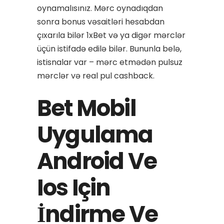
oynamalısınız. Mərc oynadıqdan
sonra bonus vəsaitləri hesabdan
çıxarıla bilər 1xBet və ya digər mərclər
üçün istifadə edilə bilər. Bununla belə,
istisnalar var – mərc etmədən pulsuz
mərclər və real pul cashback.
Bet Mobil
Uygulama
Android Ve
Ios Için
İndirme Ve