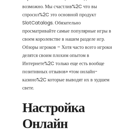
возможно. Мы счастлив%2C что вы
спросил%2C это основной продукт
SlotCatalogs. Обязательно
просматривайте самые популярные игры в
своем королевстве в нашем разделе игр.
Обзоры игроков – Хотя часто всего игроки
делятся своим плохим опытом в
Интернете%2C только еще есть вообще
позитивных отзывов» «том онлайн-
казино%2C которые выводят их в худшем
свете.
Настройка
Онлайн