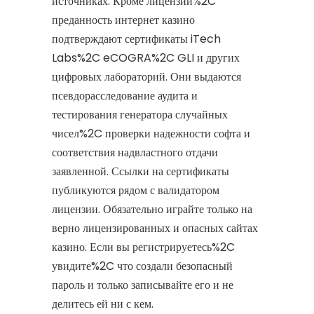
источниках. Кроме лицензии%2C
преданность интернет казино
подтверждают сертификаты iTech
Labs%2C eCOGRA%2C GLI и других
цифровых лабораторий. Они выдаются
псевдорасследование аудита и
тестирования генератора случайных
чисел%2C проверки надежности софта и
соответствия надвластного отдачи
заявленной. Ссылки на сертификаты
публикуются рядом с валидатором
лицензии. Обязательно играйте только на
верно лицензированных и опасных сайтах
казино. Если вы регистрируетесь%2C
увидите%2C что создали безопасный
пароль и только записывайте его и не
делитесь ей ни с кем.