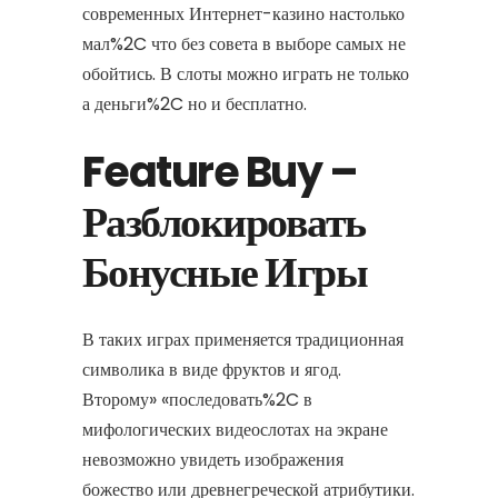
современных Интернет-казино настолько
мал%2C что без совета в выборе самых не
обойтись. В слоты можно играть не только
а деньги%2C но и бесплатно.
Feature Buy –
Разблокировать
Бонусные Игры
В таких играх применяется традиционная
символика в виде фруктов и ягод.
Второму» «последовать%2C в
мифологических видеослотах на экране
невозможно увидеть изображения
божество или древнегреческой атрибутики.