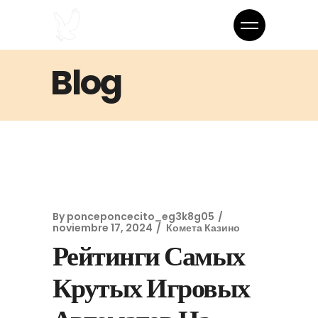
Blog
By
ponceponcecito_eg3k8g05
noviembre 17, 2024
Комета Казино
Рейтинги Самых
Крутых Игровых