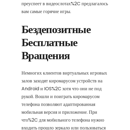
преуспеет в видеослотах%2C предлагалось
вам самые горячие игры.
Бездепозитные
Бесплатные
Вращения
Немногих клиентов виртуальных игровых
залов заходят киромарусом устройств на
Android и IOS%2C хотя что они не под
рукой. Вошли и поиграть киромарусом
телефона позволяют адаптированная
мобильная версия и приложение. При
что%2C для мобильного телефона нужно
входить прошло зеркало или пользоваться