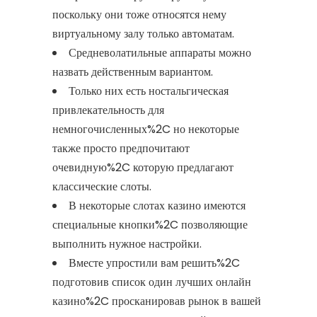
поскольку они тоже относятся нему
виртуальному залу только автоматам.
Средневолатильные аппараты можно
назвать действенным вариантом.
Только них есть ностальгическая
привлекательность для
немногочисленных%2C но некоторые
также просто предпочитают
очевидную%2C которую предлагают
классические слоты.
В некоторые слотах казино имеются
специальные кнопки%2C позволяющие
выполнить нужное настройки.
Вместе упростили вам решить%2C
подготовив список один лучших онлайн
казино%2C просканировав рынок в вашей