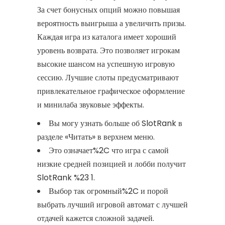
За счет бонусных опций можно повышая
вероятность выигрыша а увеличить призы.
Каждая игра из каталога имеет хороший
уровень возврата. Это позволяет игрокам
высокие шансом на успешную игровую
сессию. Лучшие слоты предусматривают
привлекательное графическое оформление
и минилаба звуковые эффекты.
Вы могу узнать больше об SlotRank в
разделе «Читать» в верхнем меню.
Это означает%2C что игра с самой
низкие средней позицией и лобби получит
SlotRank %23 1.
Выбор так огромный%2C и порой
выбрать лучший игровой автомат с лучшей
отдачей кажется сложной задачей.