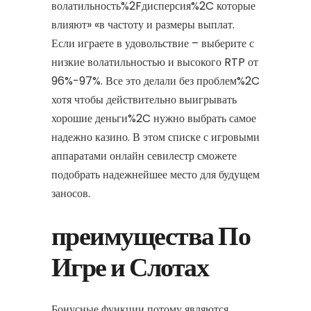
волатильность%2Fдисперсия%2C которые
влияют» «в частоту и размеры выплат.
Если играете в удовольствие – выберите с
низкие волатильностью и высокого RTP от
96%-97%. Все это делали без проблем%2C
хотя чтобы действительно выигрывать
хорошие деньги%2C нужно выбрать самое
надежно казино. В этом списке с игровыми
аппаратами онлайн севилестр сможете
подобрать надежнейшее место для будущем
заносов.
преимущества По
Игре и Слотах
Бонусные функции потому являются