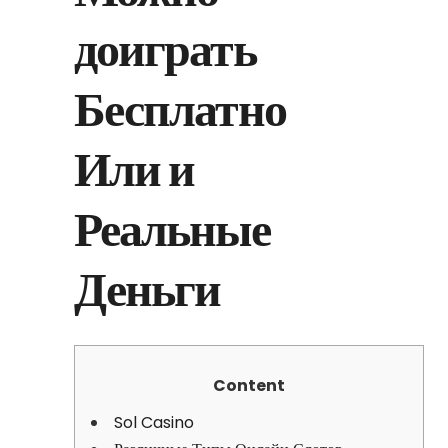
доиграть
Бесплатно
Или и
Реальные
Деньги
Content
Sol Casino